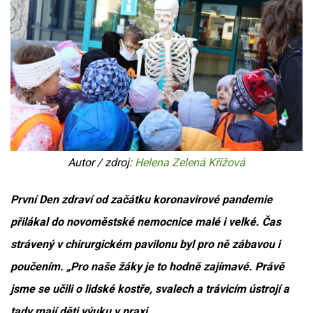
Autor / zdroj:
Helena Zelená Křížová
První Den zdraví od začátku koronavirové pandemie
přilákal do novoměstské nemocnice malé i velké. Čas
strávený v chirurgickém pavilonu byl pro ně zábavou i
poučením. „Pro naše žáky je to hodně zajímavé. Právě
jsme se učili o lidské kostře, svalech a trávicím ústrojí a
tady mají děti výuku v praxi.