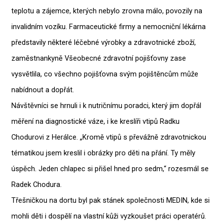
teplotu a zájemce, kterých nebylo zrovna málo, povozily na
invalidním vozíku. Farmaceutické firmy a nemocniční lékárna
představily některé léčebné výrobky a zdravotnické zboží,
zaměstnankyně Všeobecné zdravotní pojišťovny zase
vysvětlila, co všechno pojišťovna svým pojištěncům může
nabídnout a dopřát.
Návštěvníci se hrnuli i k nutričnímu poradci, který jim dopřál
měření na diagnostické váze, i ke kreslíři vtipů Radku
Chodurovi z Herálce. „Kromě vtipů s převážně zdravotnickou
tématikou jsem kreslil i obrázky pro děti na přání. Ty měly
úspěch. Jeden chlapec si přišel hned pro sedm,“ rozesmál se
Radek Chodura.
Třešničkou na dortu byl pak stánek společnosti MEDIN, kde si
mohli děti i dospělí na vlastní kůži vyzkoušet práci operatérů.