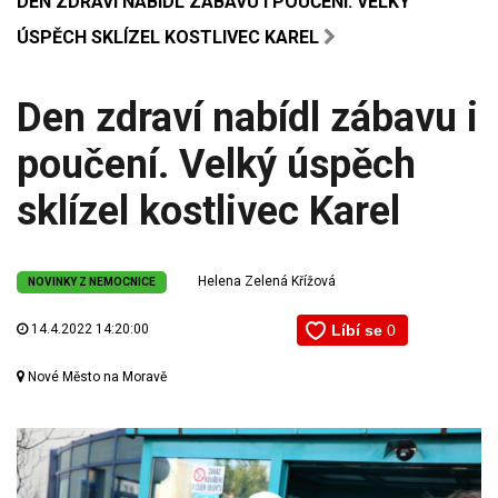
DEN ZDRAVÍ NABÍDL ZÁBAVU I POUČENÍ. VELKÝ
ÚSPĚCH SKLÍZEL KOSTLIVEC KAREL
Den zdraví nabídl zábavu i
poučení. Velký úspěch
sklízel kostlivec Karel
Helena Zelená Křížová
NOVINKY Z NEMOCNICE
14.4.2022 14:20:00
Nové Město na Moravě