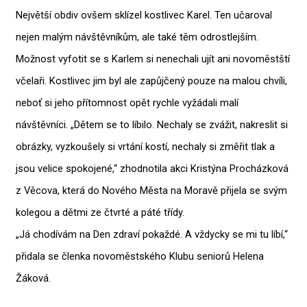
Největší obdiv ovšem sklízel kostlivec Karel. Ten učaroval
nejen malým návštěvníkům, ale také těm odrostlejším.
Možnost vyfotit se s Karlem si nenechali ujít ani novoměstští
včelaři. Kostlivec jim byl ale zapůjčený pouze na malou chvíli,
neboť si jeho přítomnost opět rychle vyžádali malí
návštěvníci. „Dětem se to líbilo. Nechaly se zvážit, nakreslit si
obrázky, vyzkoušely si vrtání kostí, nechaly si změřit tlak a
jsou velice spokojené,“ zhodnotila akci Kristýna Procházková
z Věcova, která do Nového Města na Moravě přijela se svým
kolegou a dětmi ze čtvrté a páté třídy.
„Já chodívám na Den zdraví pokaždé. A vždycky se mi tu líbí,“
přidala se členka novoměstského Klubu seniorů Helena
Žáková.