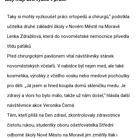
Taky si mohly vyzkoušet práci ortopedů a chirurgů,“ podotkla
učitelka druhé základní školy v Novém Městě na Moravě
Lenka Zdražilová, která do novoměstské nemocnice přivedla
třídu páťáků.
Před chirurgickým pavilonem vítal návštěvníky stánek
novoměstských včelařů. V nabídce byl nejen med, ale také
kosmetika, výrobky z včelího vosku nebo medové pochoutky
pro děti. „Já jsem si hned koupila domů skleničku medu. Je
zdravý a vloni ho bylo málo, takže už nám došel,“ hlásila další
návštěvnice akce Veronika Černá.
Těm, kteří přišli na Den zdraví, zkontrolovaly zdravotnice
čistotu rukou, studentky oboru ošetřovatelka Střední
odborné školy Nové Město na Moravě jim změřily tlak i