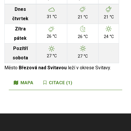
Dnes
31 °C
21 °C
21 °C
čtvrtek
Zítra
26 °C
26 °C
24 °C
pátek
Pozítří
27 °C
27 °C
sobota
Město
Březová nad Svitavou
leží v okrese Svitavy.
MAPA
CITACE (1)