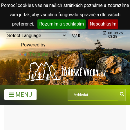
Pomocí cookies vás na našich stránkách poznáme a zobrazíme
vám je tak, aby všechno fungovalo správně a dle vašich
preferencí.
Rozumím a souhlasím
Nesouhlasím
06. 08.26
0
03:28
Powered by
Translate
MENU
MĚSTA A OBCE
MĚSTA