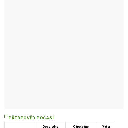
BŘEZOVÁ NAD SVITAVOU
Autor / Zdroj: RUIAN
PŘEDPOVĚD POČASÍ
Dopoledne
Odpoledne
Večer