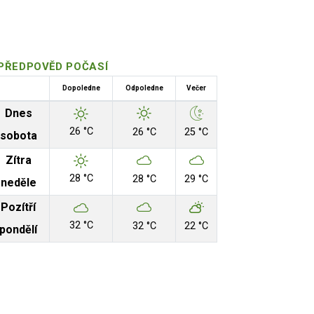
PŘEDPOVĚD POČASÍ
Dopoledne
Odpoledne
Večer
Dnes
26 °C
26 °C
25 °C
sobota
Zítra
28 °C
28 °C
29 °C
neděle
Pozítří
32 °C
32 °C
22 °C
pondělí