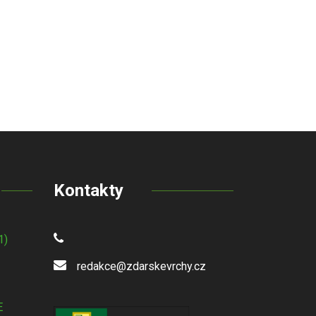
Kontakty
1)
redakce@zdarskevrchy.cz
E