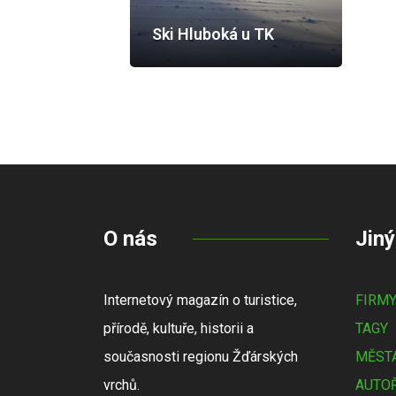
Ski Hluboká u TK
O nás
Jiný
Internetový magazín o turistice,
FIRM
přírodě, kultuře, historii a
TAGY
současnosti regionu Žďárských
MĚSTA
vrchů.
AUTOŘ