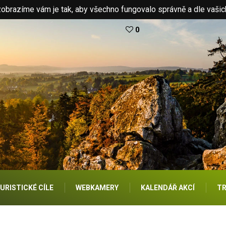
brazíme vám je tak, aby všechno fungovalo správně a dle vašic
0
URISTICKÉ CÍLE
WEBKAMERY
KALENDÁŘ AKCÍ
TR