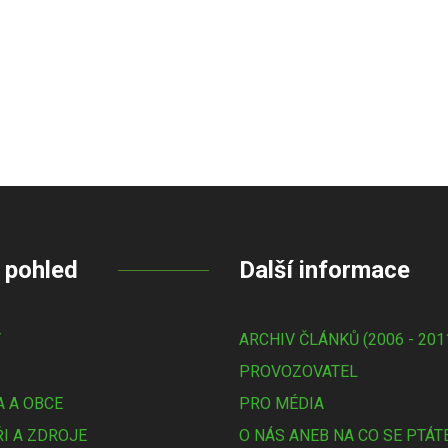
 pohled
Další informace
Y
ARCHIV ČLÁNKŮ (2006 - 201
PROVOZOVATEL
 A OBCE
PRO MÉDIA
I A ZDROJE
O NÁS ANEB NA CO SE PTÁT