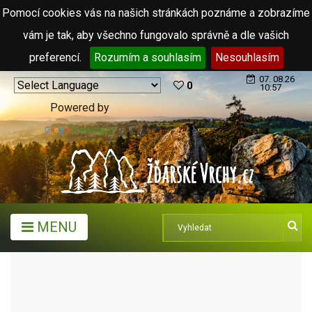
Pomocí cookies vás na našich stránkách poznáme a zobrazíme
vám je tak, aby všechno fungovalo správně a dle vašich
preferencí.
Rozumím a souhlasím
Nesouhlasím
07. 08.26
0
10:57
Powered by
Translate
MENU
MĚSTA A OBCE
OBCE