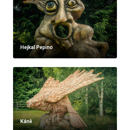
Hejkal Pepino
Káně