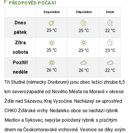
PŘEDPOVĚD POČASÍ
Dopoledne
Odpoledne
Večer
Dnes
25 °C
25 °C
22 °C
pátek
Zítra
25 °C
25 °C
23 °C
sobota
Pozítří
26 °C
26 °C
22 °C
neděle
Tři Studně (německy Dreibrunn) jsou obec ležící zhruba 6,5
km severozápadně od Nového Města na Moravě v okrese
Žďár nad Sázavou, Kraj Vysočina. Nacházejí se uprostřed
CHKO Žďárské vrchy. Nedaleko obce se nachází rybník
Medlov a Sykovec, nejvýše položený rybník s písčitým
dnem na Českomoravské vrchovině. Vesnice se díky svým