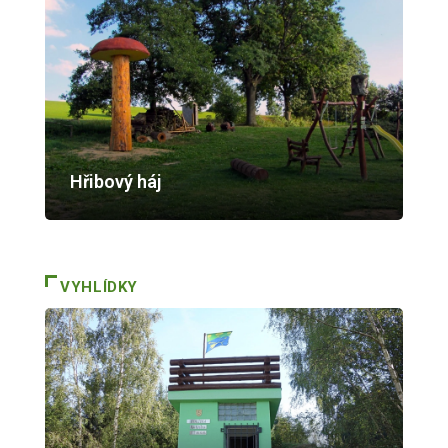
Hřibový háj
VYHLÍDKY