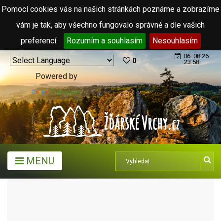
Pomocí cookies vás na našich stránkách poznáme a zobrazíme
vám je tak, aby všechno fungovalo správně a dle vašich
preferencí.
Rozumím a souhlasím
Nesouhlasím
06. 08.26
0
23:58
Powered by
Translate
MENU
MĚSTA A OBCE
OBCE