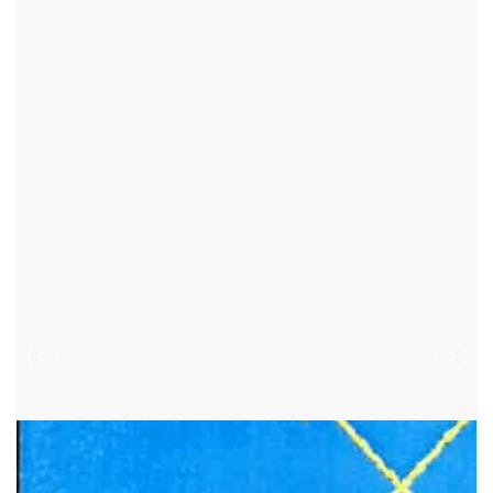
KNĚŽEVES