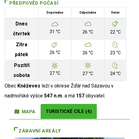
PŘEDPOVĚD POČASÍ
Dopoledne
Odpoledne
Večer
Dnes
31 °C
26 °C
22 °C
čtvrtek
Zítra
26 °C
26 °C
23 °C
pátek
Pozítří
27 °C
27 °C
24 °C
sobota
Obec
Kněževes
leží v okrese Žďár nad Sázavou v
nadmořské výšce
547 n.m.
a má
157
obyvatel.
TURISTICKÉ CÍLE (4)
MAPA
ZÁBAVNÍ AREÁLY