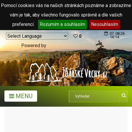
Pomocí cookies vás na našich stránkách poznáme a zobrazíme
vám je tak, aby všechno fungovalo správně a dle vašich
preferencí.
Rozumím a souhlasím
Nesouhlasím
07. 08.26
0
16:14
Powered by
Translate
MENU
MĚSTA A OBCE
OBCE