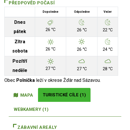
PŘEDPOVĚD POČASÍ
Dopoledne
Odpoledne
Večer
Dnes
26 °C
26 °C
22 °C
pátek
Zítra
26 °C
26 °C
24 °C
sobota
Pozítří
27 °C
27 °C
28 °C
neděle
Obec
Polnička
leží v okrese Žďár nad Sázavou.
TURISTICKÉ CÍLE (1)
MAPA
WEBKAMERY (1)
ZÁBAVNÍ AREÁLY