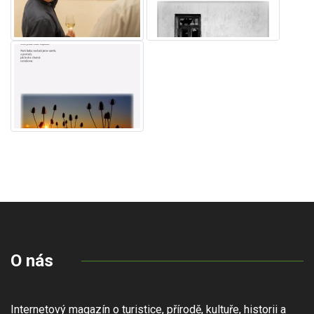
O nás
Internetový magazín o turistice, přírodě, kultuře, historii a