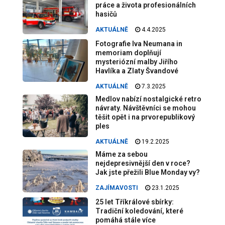
práce a života profesionálních
hasičů
AKTUÁLNĚ
4.4.2025
Fotografie Iva Neumana in
memoriam doplňují
mysteriózní malby Jiřího
Havlíka a Zlaty Švandové
AKTUÁLNĚ
7.3.2025
Medlov nabízí nostalgické retro
návraty. Návštěvníci se mohou
těšit opět i na prvorepublikový
ples
AKTUÁLNĚ
19.2.2025
Máme za sebou
nejdepresivnější den v roce?
Jak jste přežili Blue Monday vy?
ZAJÍMAVOSTI
23.1.2025
25 let Tříkrálové sbírky:
Tradiční koledování, které
pomáhá stále více