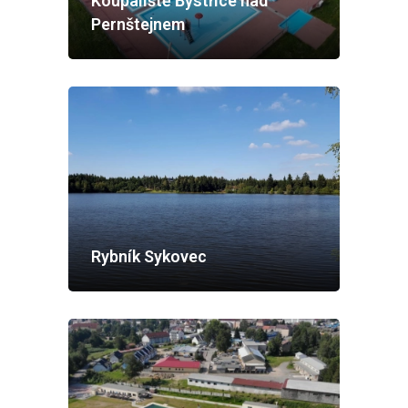
Koupaliště Bystřice nad
Pernštejnem
Rybník Sykovec