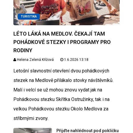
TURISTIKA
LÉTO LÁKÁ NA MEDLOV. ČEKAJÍ TAM
POHÁDKOVÉ STEZKY I PROGRAMY PRO
RODINY
Helena Zelená Křížová
1.6.2026 13:18
Letošní slavnostní otevření dvou pohádkových
stezek na Medlově přilákalo stovky návštěvníků.
Malí i velcí se už mohou znovu vydat jak na
Pohádkovou stezku Skřítka Ostružinky, tak i na
velkou Pohádkovou stezku Okolo Medlova za
stříbrnými zvony.
Přijďte nahlédnout pod pokličku