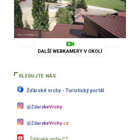
DALŠÍ WEBKAMERY V OKOLÍ
SLEDUJTE NÁS
Žďárské vrchy - Turistický portál
@Zdar
ske
Vrchy
@Zdar
ske
Vrchy
.cz
Žďárské vrchy CZ