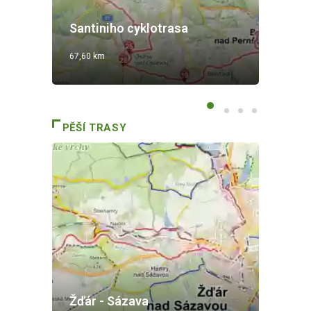
Cy
Santiniho cyklotrasa
S
67,60 km
9,2
PĚŠÍ TRASY
Žďár - Sázava
Ha