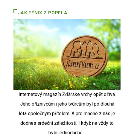
JAK FÉNIX Z POPELA…
Internetový magazín Žďárské vrchy opět ožívá.
Jeho příznivcům i jeho tvůrcům byl po dlouhá
léta společným přítelem. A pro mnohé z nás je
dodnes srdeční záležitostí. I když ne vždy to
bylo jednoduché…