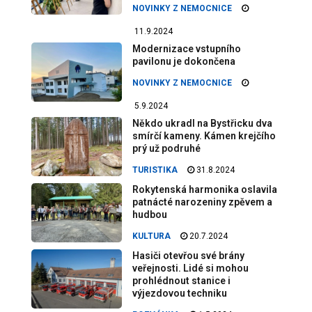
NOVINKY Z NEMOCNICE
11.9.2024
Modernizace vstupního
pavilonu je dokončena
NOVINKY Z NEMOCNICE
5.9.2024
Někdo ukradl na Bystřicku dva
smírčí kameny. Kámen krejčího
prý už podruhé
TURISTIKA
31.8.2024
Rokytenská harmonika oslavila
patnácté narozeniny zpěvem a
hudbou
KULTURA
20.7.2024
Hasiči otevřou své brány
veřejnosti. Lidé si mohou
prohlédnout stanice i
výjezdovou techniku