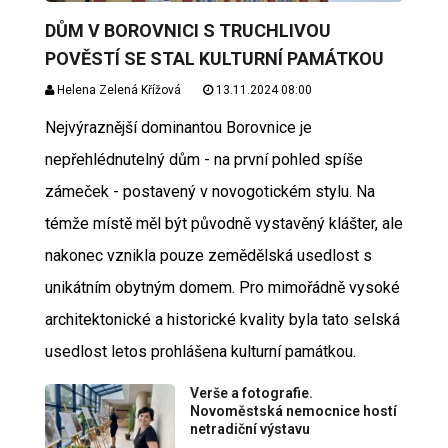
DŮM V BOROVNICI S TRUCHLIVOU
POVĚSTÍ SE STAL KULTURNÍ PAMÁTKOU
Helena Zelená Křížová
13.11.2024 08:00
Nejvýraznější dominantou Borovnice je
nepřehlédnutelný dům - na první pohled spíše
zámeček - postavený v novogotickém stylu. Na
témže místě měl být původně vystavěný klášter, ale
nakonec vznikla pouze zemědělská usedlost s
unikátním obytným domem. Pro mimořádně vysoké
architektonické a historické kvality byla tato selská
usedlost letos prohlášena kulturní památkou.
Verše a fotografie.
Novoměstská nemocnice hostí
netradiční výstavu