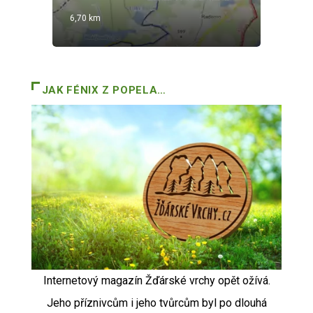
6,70 km
13,
JAK FÉNIX Z POPELA…
Internetový magazín Žďárské vrchy opět ožívá.
Jeho příznivcům i jeho tvůrcům byl po dlouhá