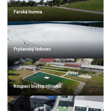
Farská humna
Fryšavský ledovec
Koupací biotop Hlinsko