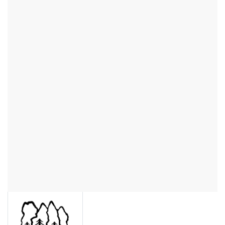
LOGOMANUÁL KE STAŽENÍ
V našem logomanuálu se dozvíte jak správně použít naše
logo na svých webových stránkách případně v tiskovinách.
LOGA