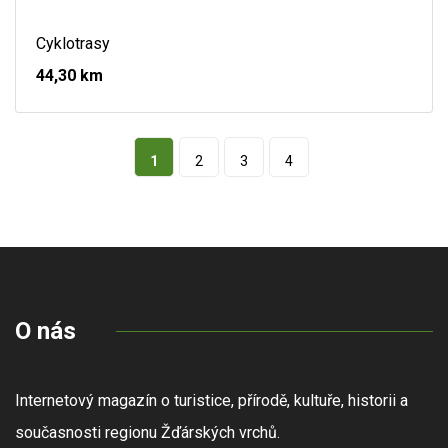
Cyklotrasy
44,30 km
1
2
3
4
O nás
Internetový magazín o turistice, přírodě, kultuře, historii a
současnosti regionu Žďárských vrchů.