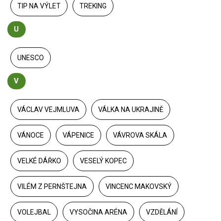
TIP NA VÝLET
TREKING
U
UNESCO
V
VÁCLAV VEJMLUVA
VÁLKA NA UKRAJINĚ
VÁNOCE
VÁPENICE
VÁVROVA SKÁLA
VELKÉ DÁŘKO
VESELÝ KOPEC
VILÉM Z PERNŠTEJNA
VINCENC MAKOVSKÝ
VOLEJBAL
VYSOČINA ARÉNA
VZDĚLÁNÍ