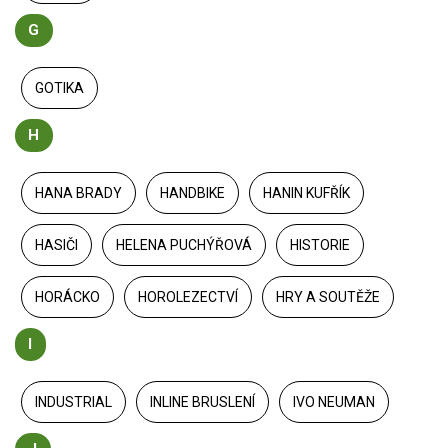
G
GOTIKA
H
HANA BRADY
HANDBIKE
HANIN KUFŘÍK
HASIČI
HELENA PUCHÝŘOVÁ
HISTORIE
HORÁCKO
HOROLEZECTVÍ
HRY A SOUTĚŽE
I
INDUSTRIAL
INLINE BRUSLENÍ
IVO NEUMAN