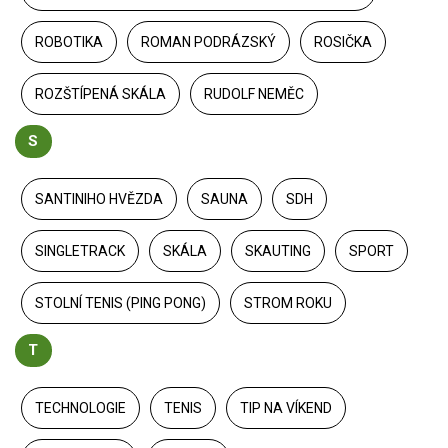
ROBOTIKA
ROMAN PODRÁZSKÝ
ROSIČKA
ROZŠTÍPENÁ SKÁLA
RUDOLF NEMĚC
S
SANTINIHO HVĚZDA
SAUNA
SDH
SINGLETRACK
SKÁLA
SKAUTING
SPORT
STOLNÍ TENIS (PING PONG)
STROM ROKU
T
TECHNOLOGIE
TENIS
TIP NA VÍKEND