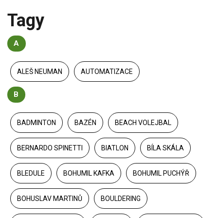
Tagy
A
ALEŠ NEUMAN
AUTOMATIZACE
B
BADMINTON
BAZÉN
BEACH VOLEJBAL
BERNARDO SPINETTI
BIATLON
BÍLA SKÁLA
BLEDULE
BOHUMIL KAFKA
BOHUMIL PUCHÝŘ
BOHUSLAV MARTINŮ
BOULDERING