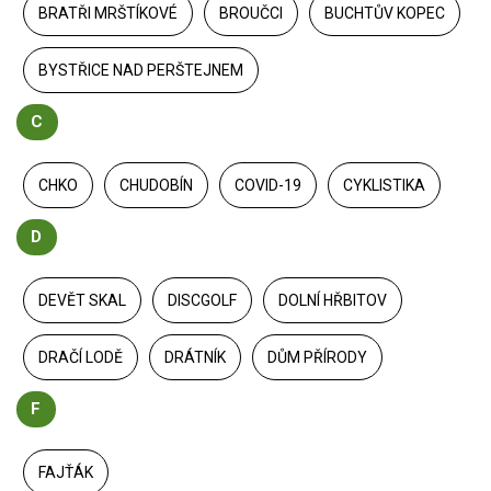
BRATŘI MRŠTÍKOVÉ
BROUČCI
BUCHTŮV KOPEC
BYSTŘICE NAD PERŠTEJNEM
C
CHKO
CHUDOBÍN
COVID-19
CYKLISTIKA
D
DEVĚT SKAL
DISCGOLF
DOLNÍ HŘBITOV
DRAČÍ LODĚ
DRÁTNÍK
DŮM PŘÍRODY
F
FAJŤÁK