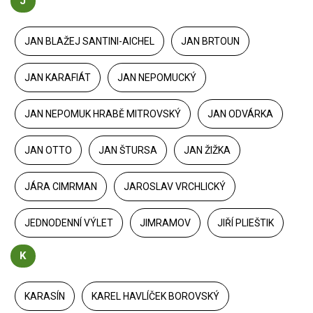
J
JAN BLAŽEJ SANTINI-AICHEL
JAN BRTOUN
JAN KARAFIÁT
JAN NEPOMUCKÝ
JAN NEPOMUK HRABĚ MITROVSKÝ
JAN ODVÁRKA
JAN OTTO
JAN ŠTURSA
JAN ŽIŽKA
JÁRA CIMRMAN
JAROSLAV VRCHLICKÝ
JEDNODENNÍ VÝLET
JIMRAMOV
JIŘÍ PLIEŠTIK
K
KARASÍN
KAREL HAVLÍČEK BOROVSKÝ