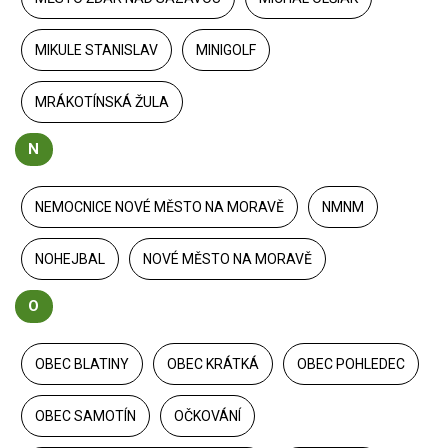
MIKULE STANISLAV
MINIGOLF
MRÁKOTÍNSKÁ ŽULA
N
NEMOCNICE NOVÉ MĚSTO NA MORAVĚ
NMNM
NOHEJBAL
NOVÉ MĚSTO NA MORAVĚ
O
OBEC BLATINY
OBEC KRÁTKÁ
OBEC POHLEDEC
OBEC SAMOTÍN
OČKOVÁNÍ