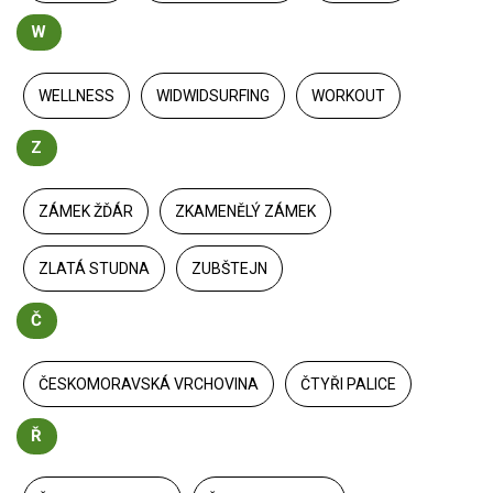
W
WELLNESS
WIDWIDSURFING
WORKOUT
Z
ZÁMEK ŽĎÁR
ZKAMENĚLÝ ZÁMEK
ZLATÁ STUDNA
ZUBŠTEJN
Č
ČESKOMORAVSKÁ VRCHOVINA
ČTYŘI PALICE
Ř