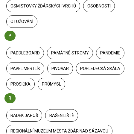
OSMISTOVKY ŽĎÁRSKÝCH VRCHŮ
OSOBNOSTI
OTUŽOVÁNÍ
P
PADDLEBOARD
PAMÁTNÉ STROMY
PANDEMIE
PAVEL MERTLÍK
PIVOVAR
POHLEDECKÁ SKÁLA
PROSIČKA
PRŮMYSL
R
RADEK JAROŠ
RAŠENILIŠTĚ
REGIONÁLNÍ MUZEUM MĚSTA ŽĎÁR NAD SÁZAVOU