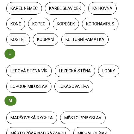
KAREL NĚMEC
KAREL SLAVÍČEK
KNIHOVNA
KONĚ
KOPEC
KOPEČEK
KORONAVIRUS
KOSTEL
KOUPÁNÍ
KULTURNÍ PAMÁTKA
L
LEDOVÁ STĚNA VÍR
LEZECKÁ STĚNA
LOĎKY
LOPOUR MILOSLAV
LUKÁSOVA LÍPA
M
MARŠOVSKÁ RYCHTA
MĚSTO PŘIBYSLAV
MĚSTO ŽĎÁR NAD SÁZAVOU
MICHAL OLŠIAK