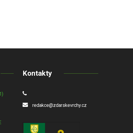
Kontakty
1)
redakce@zdarskevrchy.cz
E