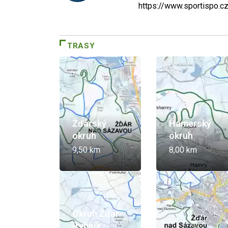
https://www.sportispo.c
TRASY
Žďárský
Hamerský
okruh
okruh
9,50 km
8,00 km
Okruh Žďár
(rybník