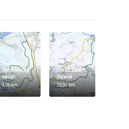
Škrdlovický
Okruh Žďár-
okruh
Sklené
9,00 km
10,00 km