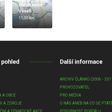
Okruh Nové
Veselí
11,00 km
 pohled
Další informace
Y
ARCHIV ČLÁNKŮ (2006 - 201
PROVOZOVATEL
 A OBCE
PRO MÉDIA
I A ZDROJE
O NÁS ANEB NA CO SE PTÁT
ČNÍ A TÉMATICKÉ AKCE
PŮSOBNOST PORTÁLU