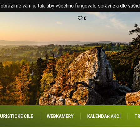
brazíme vám je tak, aby všechno fungovalo správně a dle vašic
0
URISTICKÉ CÍLE
WEBKAMERY
KALENDÁŘ AKCÍ
TR