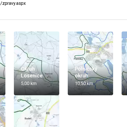
z/zpravy.aspx
Okruh
Polničský
Losenice
okruh
5,00 km
10,50 km