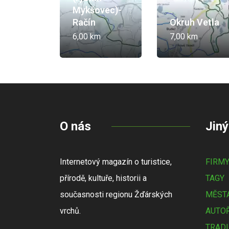
Mykšovec)-
Račín
Okruh Vetla
6,00 km
7,00 km
O nás
Jiný
Internetový magazín o turistice,
FIRM
přírodě, kultuře, historii a
TAGY
současnosti regionu Žďárských
MĚSTA
vrchů.
AUTOŘ
TRADI