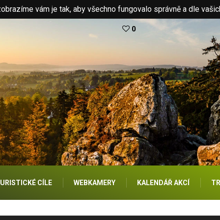
brazíme vám je tak, aby všechno fungovalo správně a dle vašic
0
URISTICKÉ CÍLE
WEBKAMERY
KALENDÁŘ AKCÍ
TR