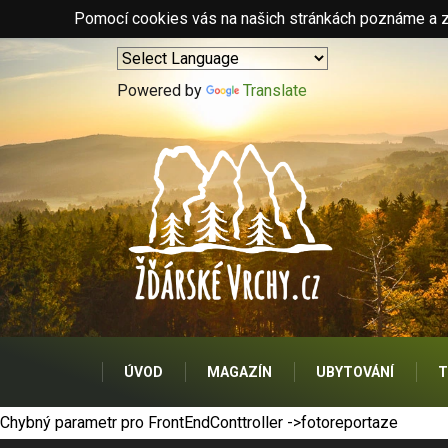
Pomocí cookies vás na našich stránkách poznáme a zo
Powered by
Translate
ÚVOD
MAGAZÍN
UBYTOVÁNÍ
T
Chybný parametr pro FrontEndConttroller ->fotoreportaze