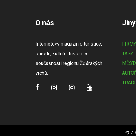
O nás
Jiný
Internetový magazín o turistice,
FIRM
přírodě, kultuře, historii a
TAGY
současnosti regionu Žďárských
MĚSTA
vrchů.
AUTOŘ
TRADI
© Zd