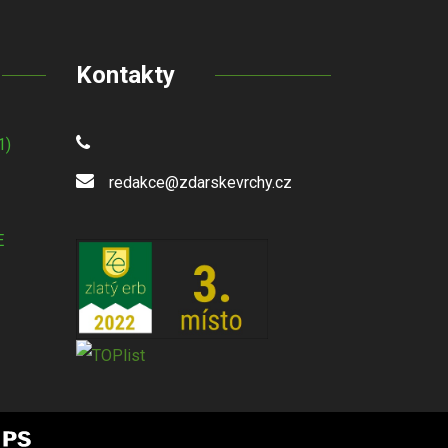
Kontakty
1)
redakce@zdarskevrchy.cz
E