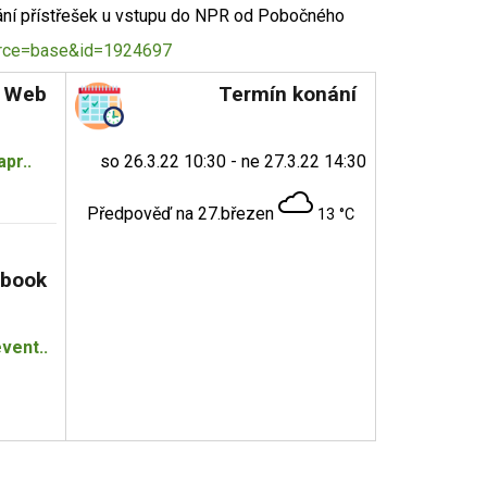
kání přístřešek u vstupu do NPR od Pobočného
urce=base&id=1924697
Web
Termín konání
pr..
so 26.3.22 10:30 - ne 27.3.22 14:30
Předpověď na 27.březen
13 °C
book
vent..