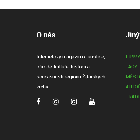
O nás
Jiný
Internetový magazín o turistice,
FIRM
přírodě, kultuře, historii a
TAGY
současnosti regionu Žďárských
MĚSTA
vrchů.
AUTOŘ
TRADI