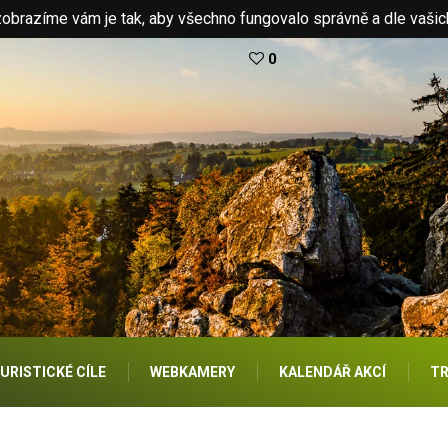
brazíme vám je tak, aby všechno fungovalo správně a dle vašic
0
URISTICKÉ CÍLE
WEBKAMERY
KALENDÁŘ AKCÍ
TR