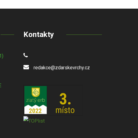
Kontakty
1)
redakce@zdarskevrchy.cz
E