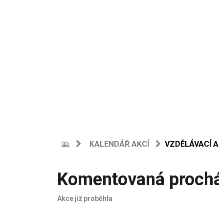
KALENDÁŘ AKCÍ
VZDĚLÁVACÍ 
Komentovaná procház
Akce již proběhla