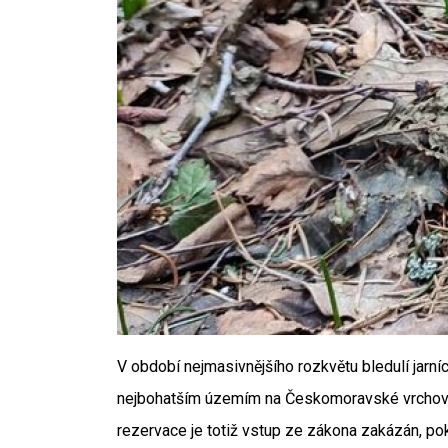
V období nejmasivnějšího rozkvětu bledulí jarn
nejbohatším územím na Českomoravské vrchovině
rezervace je totiž vstup ze zákona zakázán, p