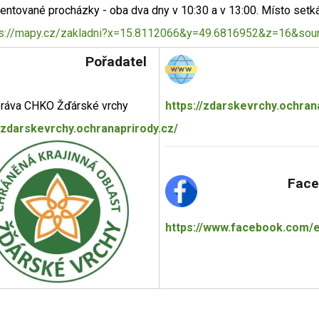
entované procházky - oba dva dny v 10:30 a v 13:00. Místo set
ps://mapy.cz/zakladni?x=15.8112066&y=49.6816952&z=16&so
Pořadatel
ráva CHKO Žďárské vrchy
https://zdarskevrchy.ochrana
//zdarskevrchy.ochranaprirody.cz/
Face
https://www.facebook.com/e