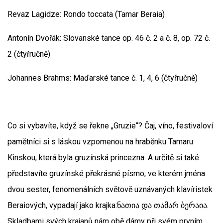
Revaz Lagidze: Rondo toccata (Tamar Beraia)
Antonín Dvořák: Slovanské tance op. 46 č. 2 a č. 8, op. 72 č.
2 (čtyřručně)
Johannes Brahms: Maďarské tance č. 1, 4, 6 (čtyřručně)
Co si vybavíte, když se řekne „Gruzie“? Čaj, víno, festivaloví
pamětníci si s láskou vzpomenou na hraběnku Tamaru
Kinskou, která byla gruzínská princezna. A určitě si také
představíte gruzínské překrásné písmo, ve kterém jména
dvou sester, fenomenálních světově uznávaných klavíristek
Beraiových, vypadají jako krajka:ნათია და თამარ ბერაია.
Skladbami svých krajanů nám obě dámy při svém prvním