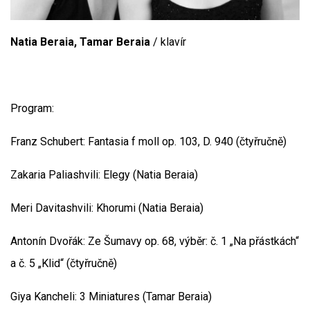
Natia Beraia, Tamar Beraia
/ klavír
Program:
Franz Schubert: Fantasia f moll op. 103, D. 940
(čtyřručně)
Zakaria Paliashvili: Elegy (Natia Beraia)
Meri Davitashvili: Khorumi (Natia Beraia)
Antonín Dvořák: Ze Šumavy op. 68, výběr: č. 1 „Na přástkách“
a č. 5 „Klid“ (čtyřručně)
Giya Kancheli: 3 Miniatures (Tamar Beraia)