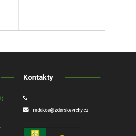
Kontakty
1)
redakce@zdarskevrchy.cz
E