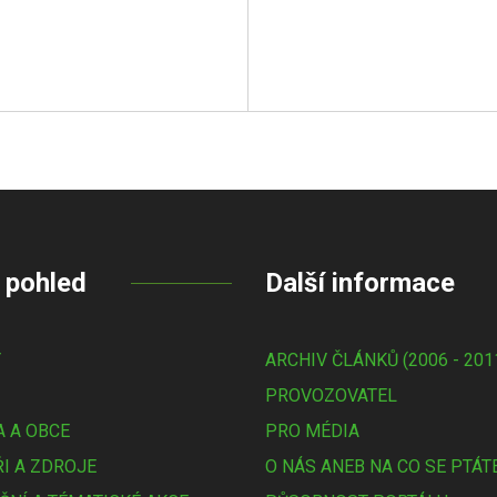
 pohled
Další informace
Y
ARCHIV ČLÁNKŮ (2006 - 201
PROVOZOVATEL
 A OBCE
PRO MÉDIA
I A ZDROJE
O NÁS ANEB NA CO SE PTÁT