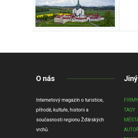
O nás
Jiný
Internetový magazín o turistice,
FIRM
přírodě, kultuře, historii a
TAGY
současnosti regionu Žďárských
MĚSTA
vrchů.
AUTOŘ