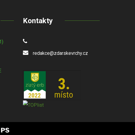
Kontakty
1)
redakce@zdarskevrchy.cz
E