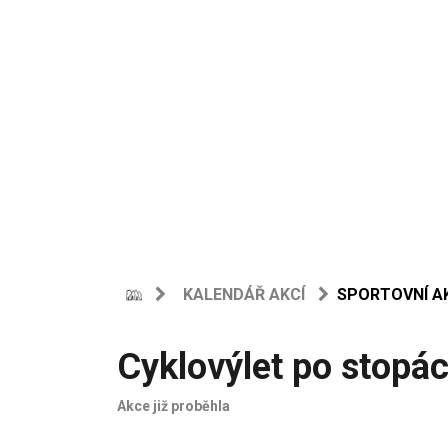
KALENDÁŘ AKCÍ
SPORTOVNÍ A
Cyklovýlet po stopá
Akce již proběhla