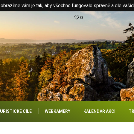
brazíme vám je tak, aby všechno fungovalo správně a dle vašic
0
URISTICKÉ CÍLE
WEBKAMERY
KALENDÁŘ AKCÍ
TR