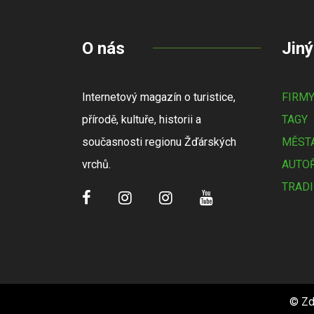
O nás
Jiný
Internetový magazín o turistice,
FIRM
přírodě, kultuře, historii a
TAGY
současnosti regionu Žďárských
MĚSTA
vrchů.
AUTOŘ
TRADI
© Zd