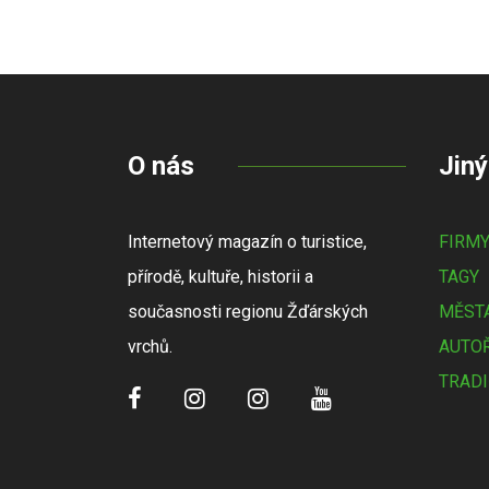
O nás
Jiný
Internetový magazín o turistice,
FIRM
přírodě, kultuře, historii a
TAGY
současnosti regionu Žďárských
MĚSTA
vrchů.
AUTOŘ
TRADI