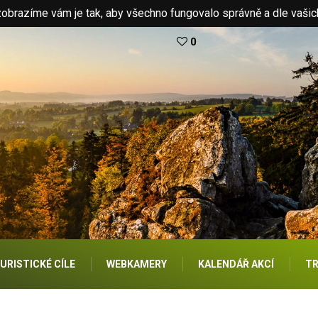
brazíme vám je tak, aby všechno fungovalo správně a dle vašic
0
URISTICKÉ CÍLE
WEBKAMERY
KALENDÁŘ AKCÍ
TR