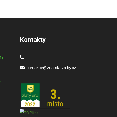
Kontakty
1)
redakce@zdarskevrchy.cz
E