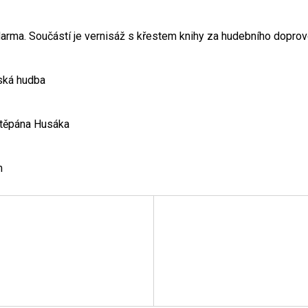
arma. Součástí je vernisáž s křestem knihy za hudebního doprovo
ská hudba
Štěpána Husáka
m