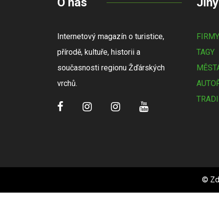
O nás
Jiný
Internetový magazín o turistice,
FIRM
přírodě, kultuře, historii a
TAGY
současnosti regionu Žďárských
MĚSTA
vrchů.
AUTOŘ
TRADI
© Zd