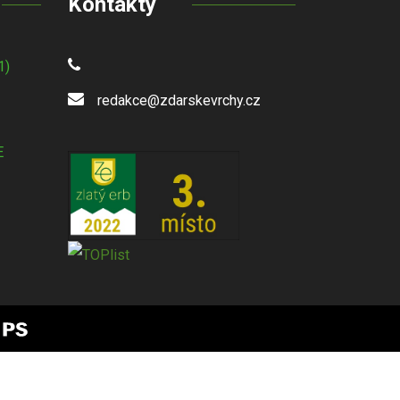
Kontakty
1)
redakce@zdarskevrchy.cz
E