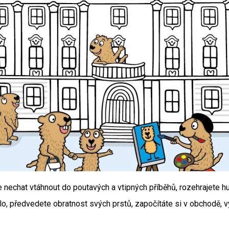
hat vtáhnout do poutavých a vtipných příběhů, rozehrajete hud
adlo, předvedete obratnost svých prstů, započítáte si v obchodě,