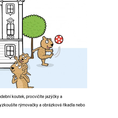
ební koutek, procvičíte jazýčky a
 vyzkoušíte rýmovačky a obrázková říkadla nebo