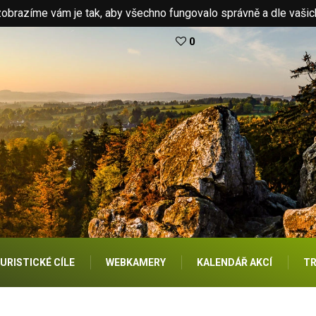
brazíme vám je tak, aby všechno fungovalo správně a dle vašic
0
URISTICKÉ CÍLE
WEBKAMERY
KALENDÁŘ AKCÍ
TR