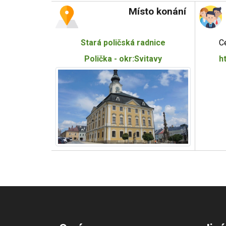
Místo konání
Stará poličská radnice
C
Polička - okr:Svitavy
h