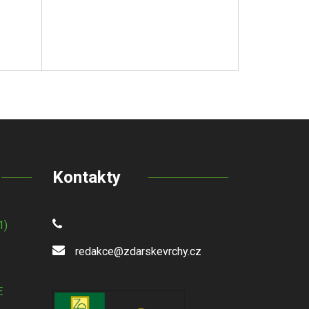
Kontakty
1)
redakce@zdarskevrchy.cz
E