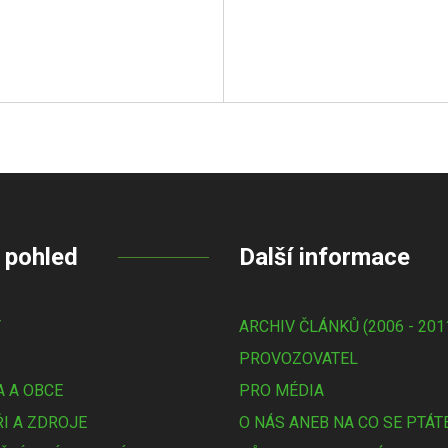
 pohled
Další informace
Y
ARCHIV ČLÁNKŮ (2006 - 201
PROVOZOVATEL
 A OBCE
PRO MÉDIA
I A ZDROJE
O NÁS ANEB NA CO SE PTÁT