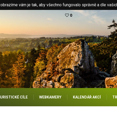
brazíme vám je tak, aby všechno fungovalo správně a dle vašic
0
URISTICKÉ CÍLE
WEBKAMERY
KALENDÁŘ AKCÍ
TR