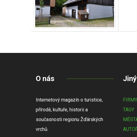
O nás
Jiný
Internetový magazín o turistice,
FIRM
přírodě, kultuře, historii a
TAGY
současnosti regionu Žďárských
MĚSTA
vrchů.
AUTOŘ