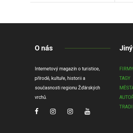
O nás
Jiný
Internetový magazín o turistice,
FIRM
přírodě, kultuře, historii a
TAGY
současnosti regionu Žďárských
MĚSTA
vrchů.
AUTOŘ
TRADI