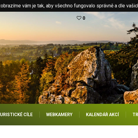
brazíme vám je tak, aby všechno fungovalo správně a dle vašic
0
URISTICKÉ CÍLE
WEBKAMERY
KALENDÁŘ AKCÍ
TR