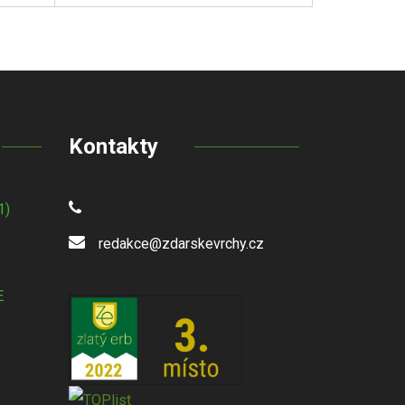
Kontakty
1)
redakce@zdarskevrchy.cz
E