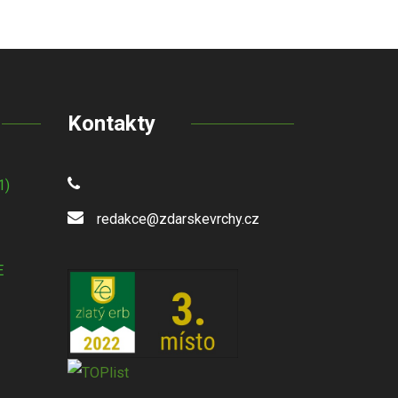
Kontakty
1)
redakce@zdarskevrchy.cz
E