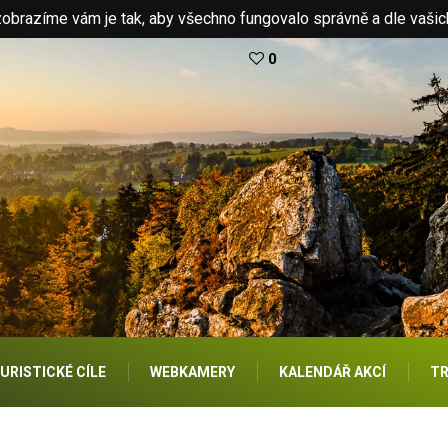
brazíme vám je tak, aby všechno fungovalo správně a dle vašic
0
URISTICKÉ CÍLE
WEBKAMERY
KALENDÁŘ AKCÍ
TR