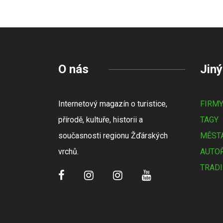
O nás
Jiný
Internetový magazín o turistice,
FIRM
přírodě, kultuře, historii a
TAGY
současnosti regionu Žďárských
MĚSTA
vrchů.
AUTOŘ
TRADI