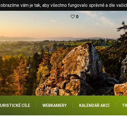
brazíme vám je tak, aby všechno fungovalo správně a dle vašic
0
URISTICKÉ CÍLE
WEBKAMERY
KALENDÁŘ AKCÍ
TR