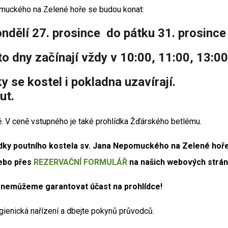
pomuckého na Zelené hoře se budou konat:
ndělí 27. prosince do pátku 31. prosinc
to dny začínají vždy v
10:00, 11:00, 13:00
 se kostel i pokladna uzavírají.
ut.
ně. V ceně vstupného je také prohlídka Žďárského betlému.
lídky poutního kostela sv. Jana Nepomuckého na Zelené hoř
nebo přes
REZERVAČNÍ FORMULÁŘ
na našich webových strán
, nemůžeme garantovat účast na prohlídce!
ygienická nařízení a dbejte pokynů průvodců.