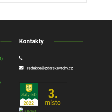
Kontakty
1)
redakce@zdarskevrchy.cz
E