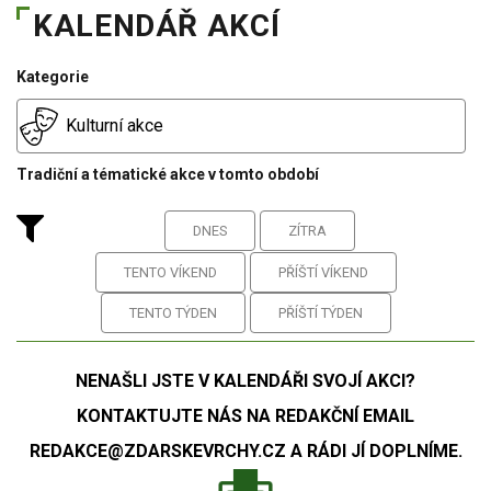
KALENDÁŘ AKCÍ
Kategorie
Kulturní akce
Tradiční a tématické akce v tomto období
DNES
ZÍTRA
TENTO VÍKEND
PŘÍŠTÍ VÍKEND
TENTO TÝDEN
PŘÍŠTÍ TÝDEN
NENAŠLI JSTE V KALENDÁŘI SVOJÍ AKCI?
KONTAKTUJTE NÁS NA REDAKČNÍ EMAIL
REDAKCE@ZDARSKEVRCHY.CZ A RÁDI JÍ DOPLNÍME.