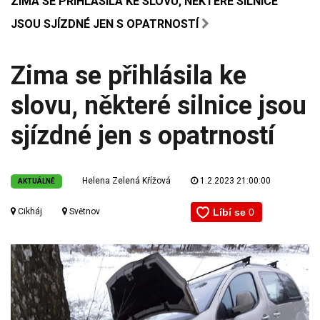
ZIMA SE PŘIHLÁSILA KE SLOVU, NĚKTERÉ SILNICE
JSOU SJÍZDNÉ JEN S OPATRNOSTÍ
Zima se přihlásila ke
slovu, některé silnice jsou
sjízdné jen s opatrností
Helena Zelená Křížová
1.2.2023 21:00:00
AKTUÁLNĚ
Cikháj
Světnov