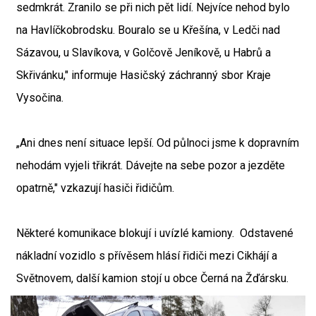
sedmkrát. Zranilo se při nich pět lidí. Nejvíce nehod bylo
na Havlíčkobrodsku. Bouralo se u Křešína, v Ledči nad
Sázavou, u Slavíkova, v Golčově Jeníkově, u Habrů a
Skřivánku," informuje Hasičský záchranný sbor Kraje
Vysočina.
„Ani dnes není situace lepší. Od půlnoci jsme k dopravním
nehodám vyjeli třikrát. Dávejte na sebe pozor a jezděte
opatrně," vzkazují hasiči řidičům.
Některé komunikace blokují i uvízlé kamiony. Odstavené
nákladní vozidlo s přívěsem hlásí řidiči mezi Cikhájí a
Světnovem, další kamion stojí u obce Černá na Žďársku.