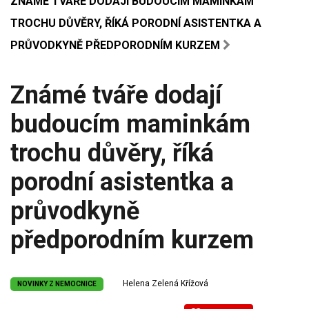
ZNÁMÉ TVÁŘE DODAJÍ BUDOUCÍM MAMINKÁM
TROCHU DŮVĚRY, ŘÍKÁ PORODNÍ ASISTENTKA A
PRŮVODKYNĚ PŘEDPORODNÍM KURZEM
Známé tváře dodají
budoucím maminkám
trochu důvěry, říká
porodní asistentka a
průvodkyně
předporodním kurzem
Helena Zelená Křížová
NOVINKY Z NEMOCNICE