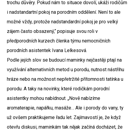
trochu důvěry. Pokud nám to situace dovolí, ukáži rodičům
i nadstandartní pokoj na porodním oddělení. Není to ale
možné vždy, protože nadstandardní pokoj je pro velký
zájem často obsazený,“ popisuje svou roli v
předporodních kurzech členka týmu nemocničních
porodních asistentek Ivana Lelkesová.
Podle jejích slov se budoucí maminky nejčastěji ptají na
využívání alternativních metod u porodu, nutnost nástřihu
hráze nebo na možnost nepřetržité přítomnosti tatínka u
porodu. A taky na novinky, které rodičkám porodní
asistentky mohou nabídnout. „Nově nabízíme
aromaterapie, napářku, masáže… Ale i porody do vany, ty
už ovšem praktikujeme řadu let. Zajímavostí je, že když
otevřu diskusi, maminkám tak nějak začíná docházet, že