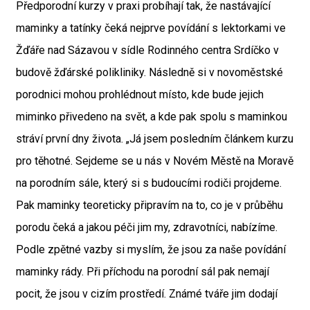
Předporodní kurzy v praxi probíhají tak, že nastávající
maminky a tatínky čeká nejprve povídání s lektorkami ve
Žďáře nad Sázavou v sídle Rodinného centra Srdíčko v
budově žďárské polikliniky. Následně si v novoměstské
porodnici mohou prohlédnout místo, kde bude jejich
miminko přivedeno na svět, a kde pak spolu s maminkou
stráví první dny života. „Já jsem posledním článkem kurzu
pro těhotné. Sejdeme se u nás v Novém Městě na Moravě
na porodním sále, který si s budoucími rodiči projdeme.
Pak maminky teoreticky připravím na to, co je v průběhu
porodu čeká a jakou péči jim my, zdravotníci, nabízíme.
Podle zpětné vazby si myslím, že jsou za naše povídání
maminky rády. Při příchodu na porodní sál pak nemají
pocit, že jsou v cizím prostředí. Známé tváře jim dodají