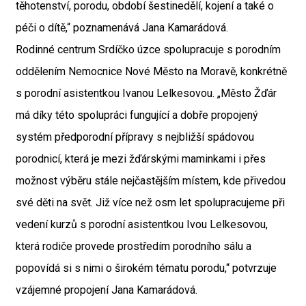
těhotenství, porodu, období šestinedělí, kojení a také o
péči o dítě,“ poznamenává Jana Kamarádová.
Rodinné centrum Srdíčko úzce spolupracuje s porodním
oddělením Nemocnice Nové Město na Moravě, konkrétně
s porodní asistentkou Ivanou Lelkesovou. „Město Žďár
má díky této spolupráci fungující a dobře propojený
systém předporodní přípravy s nejbližší spádovou
porodnicí, která je mezi žďárskými maminkami i přes
možnost výběru stále nejčastějším místem, kde přivedou
své děti na svět. Již více než osm let spolupracujeme při
vedení kurzů s porodní asistentkou Ivou Lelkesovou,
která rodiče provede prostředím porodního sálu a
popovídá si s nimi o širokém tématu porodu,“ potvrzuje
vzájemné propojení Jana Kamarádová.