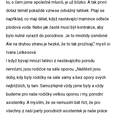
to, o čem jsme společně mluvili, je už blízko. A tak první
dotaz téměř pokaždé vznese odvážný tatínek. Ptají se
například, co mají dělat, když nastávající mamince odteče
plodová voda. Nebo jak časté musí být kontrakce, aby
bylo nutné vyrazit do porodnice. Je to mnohdy úsměvné.
Ale na druhou stranu je hezké, že to tak prožívají,“ myslí si
Ivana Lelkesová.
I když bývají mnozí tatínci z nastávajícího porodu
nervózní, jsou rodičce na sále oporou. „Naštěstí jsou
doby, kdy byly rodičky na sále samy a bez opory svých
nejbližších, ty tam. Samozřejmě vždy jsme byly a vždy
budeme pro naše rodičky velkou oporou i my, porodní
asistentky. A myslím, že se nemusím bát říct, že pro
všechny z naší party porodních asistentek je naše práce