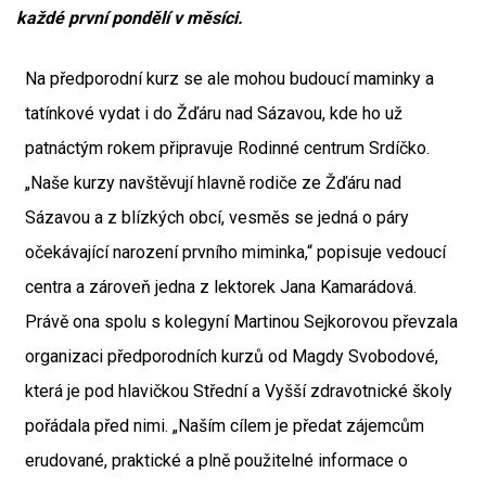
každé první pondělí v měsíci.
Na předporodní kurz se ale mohou budoucí maminky a
tatínkové vydat i do Žďáru nad Sázavou, kde ho už
patnáctým rokem připravuje Rodinné centrum Srdíčko.
„Naše kurzy navštěvují hlavně rodiče ze Žďáru nad
Sázavou a z blízkých obcí, vesměs se jedná o páry
očekávající narození prvního miminka,“ popisuje vedoucí
centra a zároveň jedna z lektorek Jana Kamarádová.
Právě ona spolu s kolegyní Martinou Sejkorovou převzala
organizaci předporodních kurzů od Magdy Svobodové,
která je pod hlavičkou Střední a Vyšší zdravotnické školy
pořádala před nimi. „Naším cílem je předat zájemcům
erudované, praktické a plně použitelné informace o