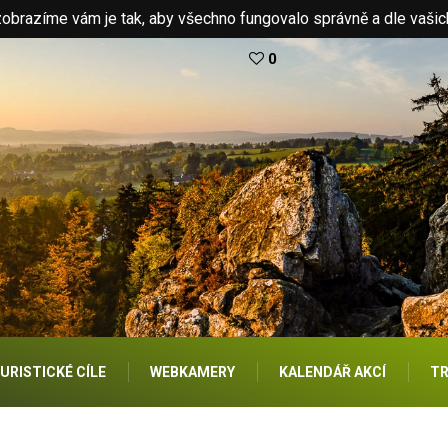
brazíme vám je tak, aby všechno fungovalo správně a dle vašic
0
URISTICKÉ CÍLE
WEBKAMERY
KALENDÁŘ AKCÍ
TR