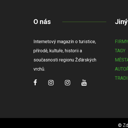
O nás
Jiný
Internetový magazín o turistice,
FIRM
přírodě, kultuře, historii a
TAGY
současnosti regionu Žďárských
MĚSTA
vrchů.
AUTOŘ
TRADI
© Zd