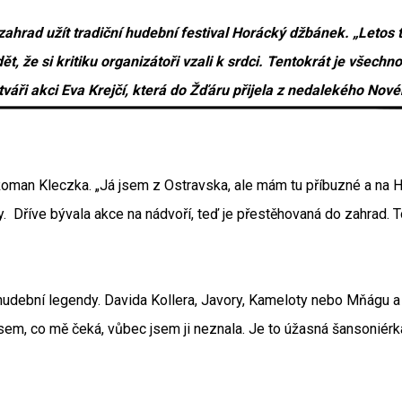
zahrad užít tradiční hudební festival Horácký džbánek. „Letos t
dět, že si kritiku organizátoři vzali k srdci. Tentokrát je všechno
tváři akci Eva Krejčí, která do Žďáru přijela z nedalekého No
ků Roman Kleczka. „Já jsem z Ostravska, ale mám tu příbuzné a n
 Dříve bývala akce na nádvoří, teď je přestěhovaná do zahrad. To 
 hudební legendy. Davida Kollera, Javory, Kameloty nebo Mňágu a 
 jsem, co mě čeká, vůbec jsem ji neznala. Je to úžasná šansoniér