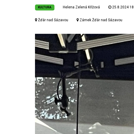
Helena Zelená Křížová
25.8.2024 18
KULTURA
Žďár nad Sázavou
Zámek Žďár nad Sázavou