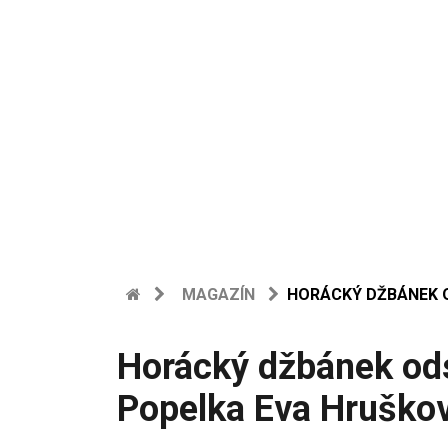
MAGAZÍN
HORÁCKÝ DŽBÁNEK O
Horácký džbánek odst
Popelka Eva Hruško