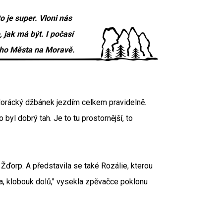
o je super. Vloni nás
, jak má být. I počasí
vého Města na Moravě.
a Horácký džbánek jezdím celkem pravidelně.
byl dobrý tah. Je to tu prostornější, to
Žďorp. A představila se také Rozálie, kterou
ka, klobouk dolů," vysekla zpěvačce poklonu