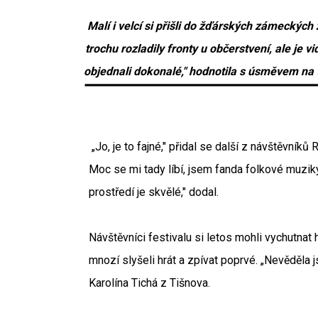
Malí i velcí si přišli do žďárských zámeckých 
trochu rozladily fronty u občerstvení, ale je vi
objednali dokonalé," hodnotila s úsměvem na 
„Jo, je to fajné," přidal se další z návštěvní
Moc se mi tady líbí, jsem fanda folkové muziky.
prostředí je skvělé," dodal.
Návštěvníci festivalu si letos mohli vychutnat
mnozí slyšeli hrát a zpívat poprvé. „Nevěděla
Karolína Tichá z Tišnova.