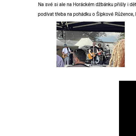
Na své si ale na Horáckém džbánku přišly i dě
podívat třeba na pohádku o Šípkové Růžence, 