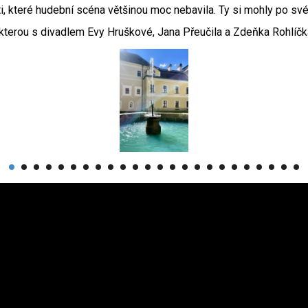
ti, které hudební scéna většinou moc nebavila. Ty si mohly po sv
kterou s divadlem Evy Hruškové, Jana Přeučila a Zdeňka Rohlíčk