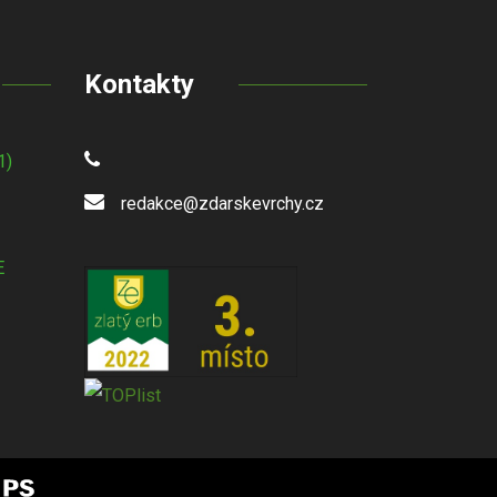
Kontakty
1)
redakce@zdarskevrchy.cz
E