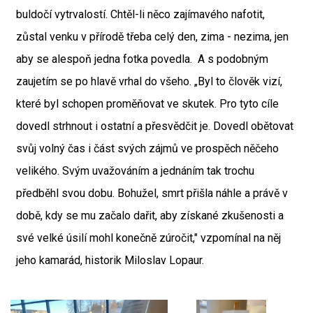
buldočí vytrvalostí. Chtěl-li něco zajímavého nafotit,
zůstal venku v přírodě třeba celý den, zima - nezima, jen
aby se alespoň jedna fotka povedla. A s podobným
zaujetím se po hlavě vrhal do všeho. „Byl to člověk vizí,
které byl schopen proměňovat ve skutek. Pro tyto cíle
dovedl strhnout i ostatní a přesvědčit je. Dovedl obětovat
svůj volný čas i část svých zájmů ve prospěch něčeho
velikého. Svým uvažováním a jednáním tak trochu
předběhl svou dobu. Bohužel, smrt přišla náhle a právě v
době, kdy se mu začalo dařit, aby získané zkušenosti a
své velké úsilí mohl konečně zúročit," vzpomínal na něj
jeho kamarád, historik Miloslav Lopaur.