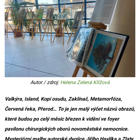
Autor / zdroj:
Helena Zelená Křížová
Valkýra, Island, Kopí osudu, Zaklínač, Metamorfóza,
Červená řeka, Přerod… To je jen malý výčet názvů obrazů,
které budou po celý měsíc březen k vidění ve foyer
pavilonu chirurgických oborů novoměstské nemocnice.
Mysteriózní malby autorské dvojice Jiřího Havlíka a Zlaty