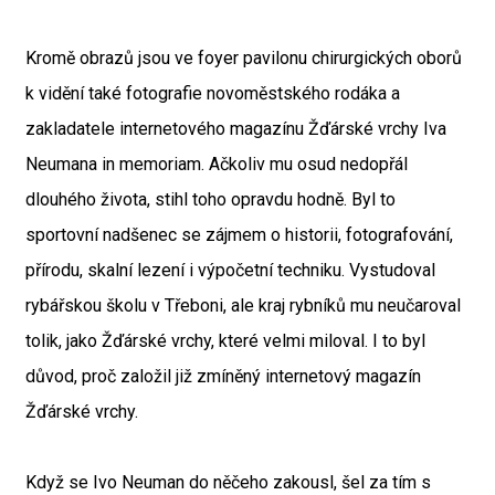
Kromě obrazů jsou ve foyer pavilonu chirurgických oborů
k vidění také fotografie novoměstského rodáka a
zakladatele internetového magazínu Žďárské vrchy Iva
Neumana in memoriam. Ačkoliv mu osud nedopřál
dlouhého života, stihl toho opravdu hodně. Byl to
sportovní nadšenec se zájmem o historii, fotografování,
přírodu, skalní lezení i výpočetní techniku. Vystudoval
rybářskou školu v Třeboni, ale kraj rybníků mu neučaroval
tolik, jako Žďárské vrchy, které velmi miloval. I to byl
důvod, proč založil již zmíněný internetový magazín
Žďárské vrchy.
Když se Ivo Neuman do něčeho zakousl, šel za tím s