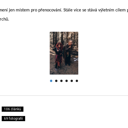
není jen místem pro přenocování. Stále více se stává výletním cílem p
vrchů.
106 článků
69 fotografií