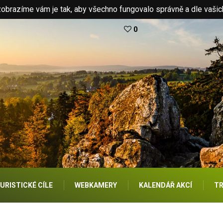
brazíme vám je tak, aby všechno fungovalo správně a dle vašic
0
URISTICKÉ CÍLE
WEBKAMERY
KALENDÁŘ AKCÍ
TR