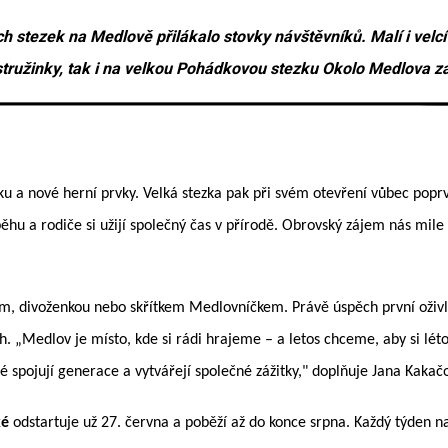
h stezek na Medlově přilákalo stovky návštěvníků. Malí i vel
tružinky, tak i na velkou Pohádkovou stezku Okolo Medlova za
ičku a nové herní prvky. Velká stezka pak při svém otevření vůbec pop
běhu a rodiče si užijí společný čas v přírodě. Obrovský zájem nás mile
lem, divoženkou nebo skřítkem Medlovníčkem. Právě úspěch první oživl
. „Medlov je místo, kde si rádi hrajeme – a letos chceme, aby si léto u
 spojují generace a vytvářejí společné zážitky," doplňuje Jana Kakač
ké
odstartuje už 27. června a poběží až do konce srpna. Každý týden n