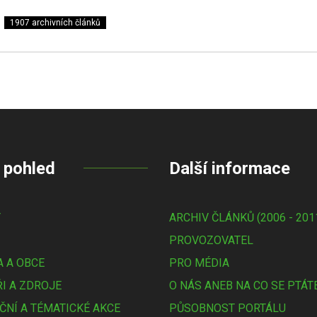
1907 archivních článků
 pohled
Další informace
Y
ARCHIV ČLÁNKŮ (2006 - 201
PROVOZOVATEL
 A OBCE
PRO MÉDIA
I A ZDROJE
O NÁS ANEB NA CO SE PTÁT
ČNÍ A TÉMATICKÉ AKCE
PŮSOBNOST PORTÁLU