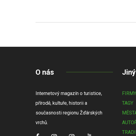
O nás
Jiný
Internetový magazín o turistice,
FIRM
přírodě, kultuře, historii a
TAGY
současnosti regionu Žďárských
MĚSTA
vrchů.
AUTOŘ
TRADI