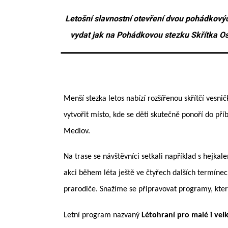
Letošní slavnostní otevření dvou pohádkovýc
vydat jak na Pohádkovou stezku Skřítka Os
Menší stezka letos nabízí rozšířenou skřítčí vesn
vytvořit místo, kde se děti skutečně ponoří do pří
Medlov.
Na trase se návštěvníci setkali například s hejka
akci během léta ještě ve čtyřech dalších termínech
prarodiče. Snažíme se připravovat programy, které
Letní program nazvaný
Létohraní pro malé i vel