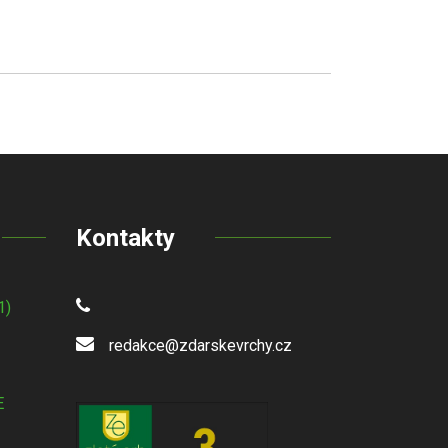
Kontakty
1)
redakce@zdarskevrchy.cz
E