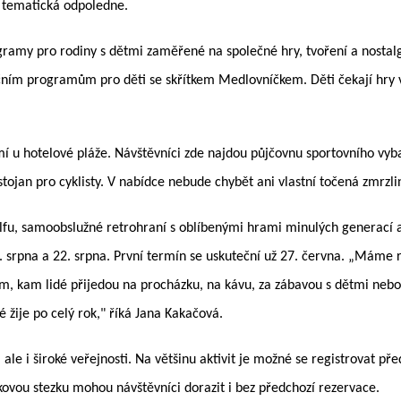
 tematická odpoledne.
amy pro rodiny s dětmi zaměřené na společné hry, tvoření a nostalgic
ním programům pro děti se skřítkem Medlovníčkem. Děti čekají hry v 
mí u hotelové pláže. Návštěvníci zde najdou půjčovnu sportovního vyb
 stojan pro cyklisty. V nabídce nebude chybět ani vlastní točená zmr
olfu, samoobslužné retrohraní s oblíbenými hrami minulých generací a
srpna a 22. srpna. První termín se uskuteční už 27. června. „Máme rad
, kam lidé přijedou na procházku, na kávu, za zábavou s dětmi nebo 
 žije po celý rok," říká Jana Kakačová.
le i široké veřejnosti. Na většinu aktivit je možné se registrovat 
ovou stezku mohou návštěvníci dorazit i bez předchozí rezervace.