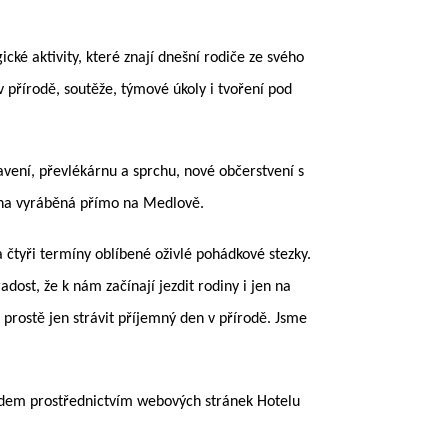
ké aktivity, které znají dnešní rodiče ze svého
přírodě, soutěže, týmové úkoly i tvoření pod
avení, převlékárnu a sprchu, nové občerstvení s
zlina vyráběná přímo na Medlově.
 čtyři termíny oblíbené oživlé pohádkové stezky.
ost, že k nám začínají jezdit rodiny i jen na
prostě jen strávit příjemný den v přírodě. Jsme
předem prostřednictvím webových stránek Hotelu