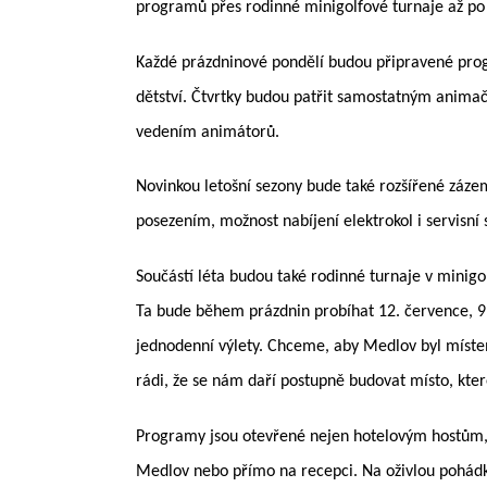
programů přes rodinné minigolfové turnaje až po
Každé prázdninové pondělí budou připravené progr
dětství. Čtvrtky budou patřit samostatným animač
vedením animátorů.
Novinkou letošní sezony bude také rozšířené záze
posezením, možnost nabíjení elektrokol i servisní
Součástí léta budou také rodinné turnaje v minig
Ta bude během prázdnin probíhat 12. července, 9. 
jednodenní výlety. Chceme, aby Medlov byl místem
rádi, že se nám daří postupně budovat místo, které
Programy jsou otevřené nejen hotelovým hostům, a
Medlov nebo přímo na recepci. Na oživlou pohádk