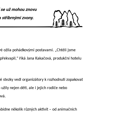
cí se už mohou znovu
 stříbrnými zvony.
rvé ožila pohádkovými postavami. „Chtěli jsme
 překvapil," říká Jana Kakačová, produkční hotelu
é stezky vedl organizátory k rozhodnutí zopakovat
žily nejen děti, ale i jejich rodiče nebo
ová.
abídne několik různých aktivit – od animačních