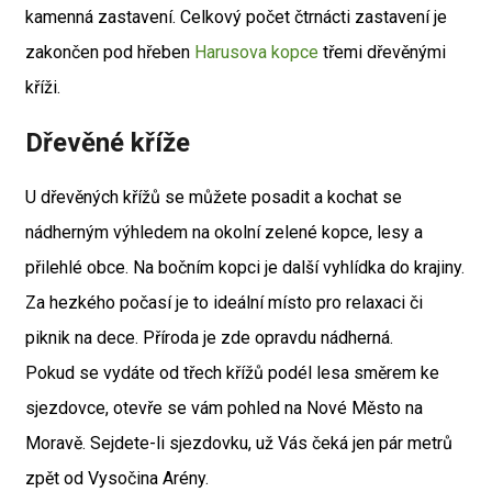
kamenná zastavení. Celkový počet čtrnácti zastavení je
zakončen pod hřeben
Harusova kopce
třemi dřevěnými
kříži.
Dřevěné kříže
U dřevěných křížů se můžete posadit a kochat se
nádherným výhledem na okolní zelené kopce, lesy a
přilehlé obce. Na bočním kopci je další vyhlídka do krajiny.
Za hezkého počasí je to ideální místo pro relaxaci či
piknik na dece. Příroda je zde opravdu nádherná.
Pokud se vydáte od třech křížů podél lesa směrem ke
sjezdovce, otevře se vám pohled na Nové Město na
Moravě. Sejdete-li sjezdovku, už Vás čeká jen pár metrů
zpět od Vysočina Arény.