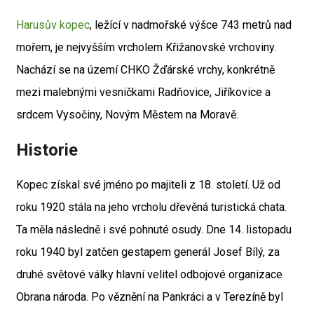
Harusův kopec
, ležící v nadmořské výšce 743 metrů nad
mořem, je nejvyšším vrcholem Křižanovské vrchoviny.
Nachází se na území CHKO Žďárské vrchy, konkrétně
mezi malebnými vesničkami Radňovice, Jiříkovice a
srdcem Vysočiny, Novým Městem na Moravě.
Historie
Kopec získal své jméno po majiteli z 18. století. Už od
roku 1920 stála na jeho vrcholu dřevěná turistická chata.
Ta měla následně i své pohnuté osudy. Dne 14. listopadu
roku 1940 byl zatčen gestapem generál Josef Bílý, za
druhé světové války hlavní velitel odbojové organizace
Obrana národa. Po věznění na Pankráci a v Terezíně byl