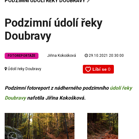
PODZIMNÍ ÚDOLÍ ŘEKY DOUBRAVY
Podzimní údolí řeky
Doubravy
Jiřina Kokošková
29.10.2021 20:30:00
FOTOREPORTÁŽE
Údolí řeky Doubravy
Podzimní fotoreport z nádherného podzimního
údolí řeky
Doubravy
nafotila Jiřina Kokošková.