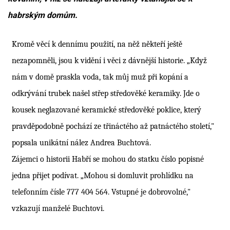
habrským domům.
Kromě věcí k dennímu použití, na něž někteří ještě
nezapomněli, jsou k vidění i věci z dávnější historie. „Když
nám v domě praskla voda, tak můj muž při kopání a
odkrývání trubek našel střep středověké keramiky. Jde o
kousek neglazované keramické středověké poklice, který
pravděpodobně pochází ze třináctého až patnáctého století,"
popsala unikátní nález Andrea Buchtová.
Zájemci o historii Habří se mohou do statku číslo popisné
jedna přijet podívat. „
M
ohou
si domluvit prohlídku na
telefonním
čísle
777 404 564. Vstupné je dobrovolné,"
vzkazují manželé Buchtovi.