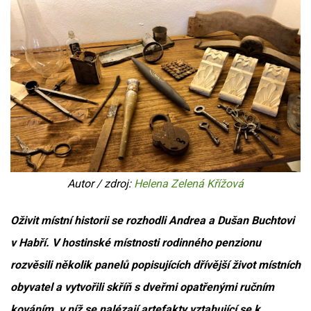
Autor / zdroj:
Helena Zelená Křížová
Oživit místní historii se rozhodli Andrea a Dušan Buchtovi
v Habří. V hostinské místnosti rodinného penzionu
rozvěsili několik panelů popisujících dřívější život místních
obyvatel a vytvořili skříň s dveřmi opatřenými ručním
kováním, v níž se nalézají artefakty vztahující se k