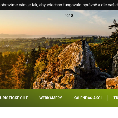
brazíme vám je tak, aby všechno fungovalo správně a dle vašic
0
URISTICKÉ CÍLE
WEBKAMERY
KALENDÁŘ AKCÍ
TR