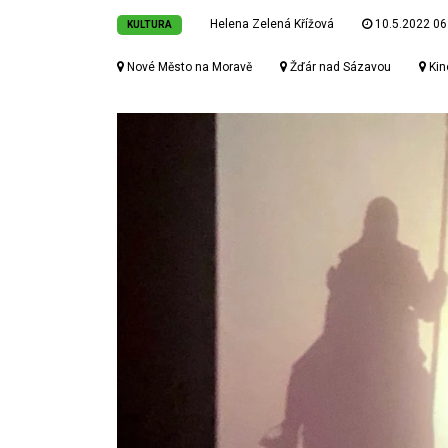
Helena Zelená Křížová
10.5.2022 06
KULTURA
Nové Město na Moravě
Žďár nad Sázavou
Kin