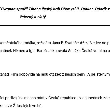
 Evropan spatřil Tibet a český král Přemysl II. Otakar. Odorik 
železný a zlatý.
oměstského rodáka, režiséra Jana E. Svatoše Až zařve lev se p
antišek Němec a Igor Bareš. Jako svatá Anežka Česká ve filmu pr
 a záhad. Film odpovídá na řadu otázek z našich dějin. A se ste
i podívají na mnoho míst v České republice i v sousedních zemích
kalit ze Žďárských vrchů.