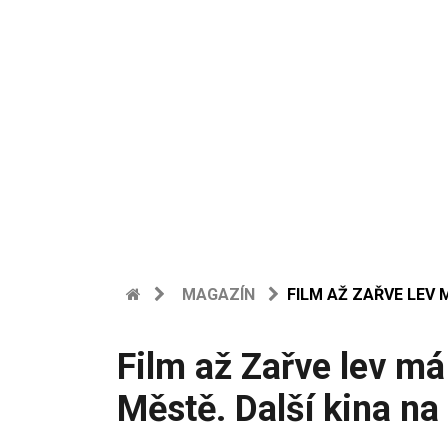
MAGAZÍN
FILM AŽ ZAŘVE LEV 
Film až Zařve lev m
Městě. Další kina na 