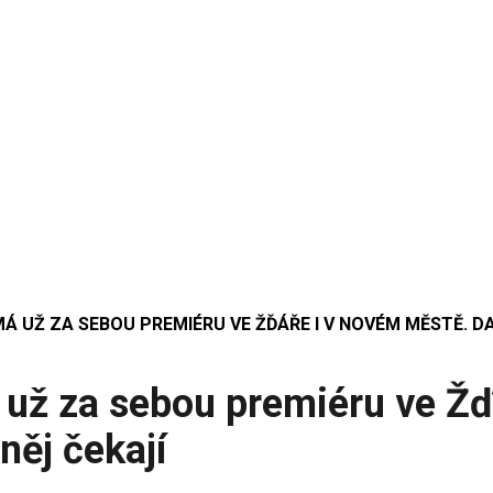
MÁ UŽ ZA SEBOU PREMIÉRU VE ŽĎÁŘE I V NOVÉM MĚSTĚ. DA
á už za sebou premiéru ve Ž
něj čekají