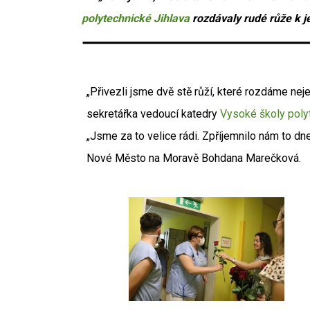
polytechnické Jihlava
rozdávaly rudé růže k j
„Přivezli jsme dvě stě růží, které rozdáme nej
sekretářka vedoucí katedry
Vysoké školy poly
„Jsme za to velice rádi. Zpříjemnilo nám to
Nové Město na Moravě Bohdana Marečková.