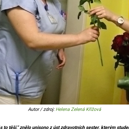
Autor / zdroj:
Helena Zelená Křížová
to těší,“ znělo unisono z úst zdravotních sester, kterým stud