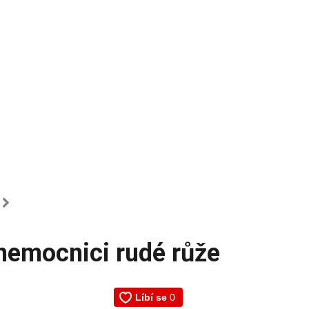
E
nemocnici rudé růže