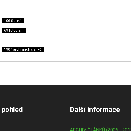
106 článků
69 fotografií
1907 archivních článků
 pohled
Další informace
Y
ARCHIV ČLÁNKŮ (2006 - 201