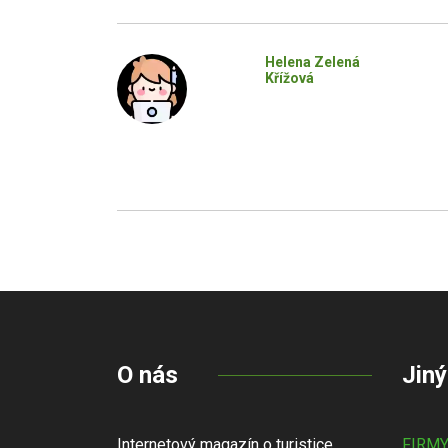
Helena Zelená
Křížová
O nás
Jiný
Internetový magazín o turistice,
FIRM