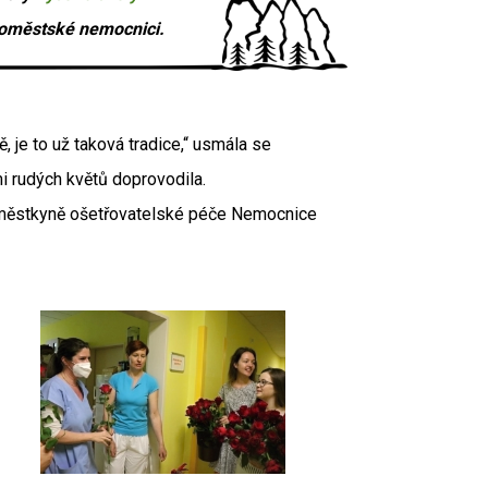
ovoměstské nemocnici.
 je to už taková tradice,“ usmála se
i rudých květů doprovodila.
náměstkyně ošetřovatelské péče Nemocnice