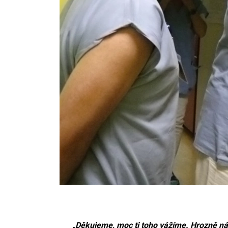
„Děkujeme, moc ti toho vážíme. Hrozně nás 