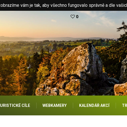
brazíme vám je tak, aby všechno fungovalo správně a dle vašic
0
URISTICKÉ CÍLE
WEBKAMERY
KALENDÁŘ AKCÍ
TR