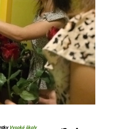
entky
Vysoké školy