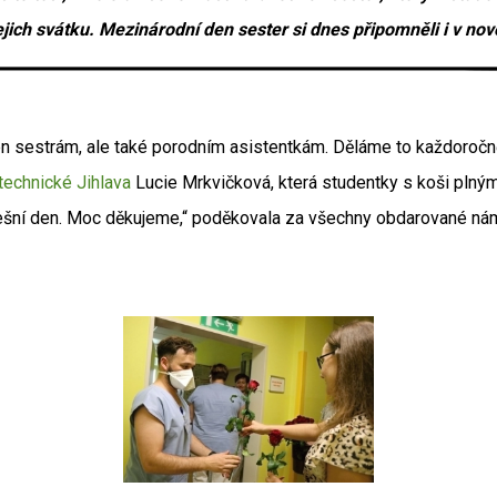
ejich svátku. Mezinárodní den sester si dnes připomněli i v n
en sestrám, ale také porodním asistentkám. Děláme to každoročně,
technické Jihlava
Lucie Mrkvičková, která studentky s koši plným
 dnešní den. Moc děkujeme,“ poděkovala za všechny obdarované 