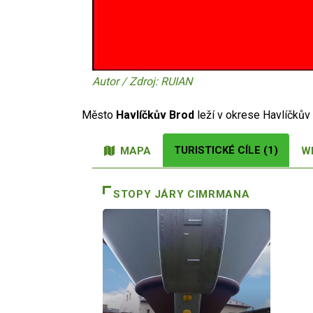
Autor / Zdroj: RUIAN
Město
Havlíčkův Brod
leží v okrese Havlíčků
TURISTICKÉ CÍLE (1)
MAPA
W
STOPY JÁRY CIMRMANA