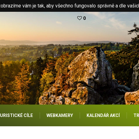
brazíme vám je tak, aby všechno fungovalo správně a dle vašic
0
URISTICKÉ CÍLE
WEBKAMERY
KALENDÁŘ AKCÍ
TR