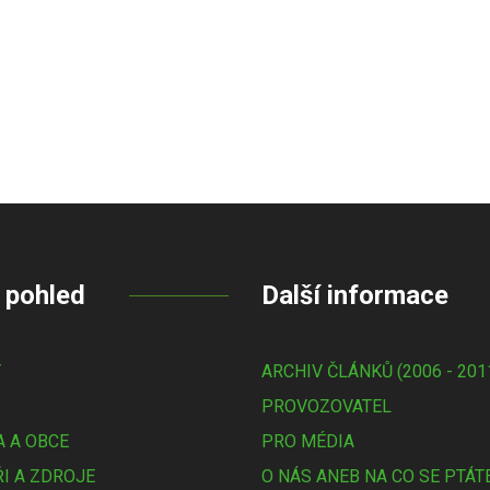
 pohled
Další informace
Y
ARCHIV ČLÁNKŮ (2006 - 201
PROVOZOVATEL
 A OBCE
PRO MÉDIA
I A ZDROJE
O NÁS ANEB NA CO SE PTÁT