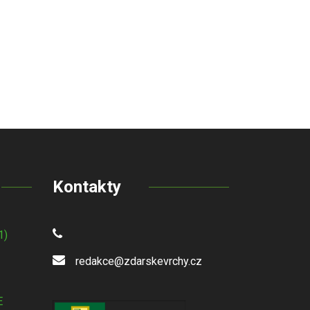
Kontakty
1)
redakce@zdarskevrchy.cz
E