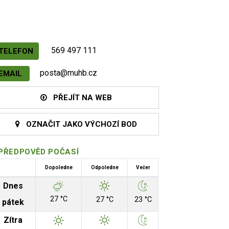
569 497 111
TELEFON
posta@muhb.cz
EMAIL
PŘEJÍT NA WEB
OZNAČIT JAKO VÝCHOZÍ BOD
PŘEDPOVĚD POČASÍ
Dopoledne
Odpoledne
Večer
Dnes
27 °C
27 °C
23 °C
pátek
Zítra