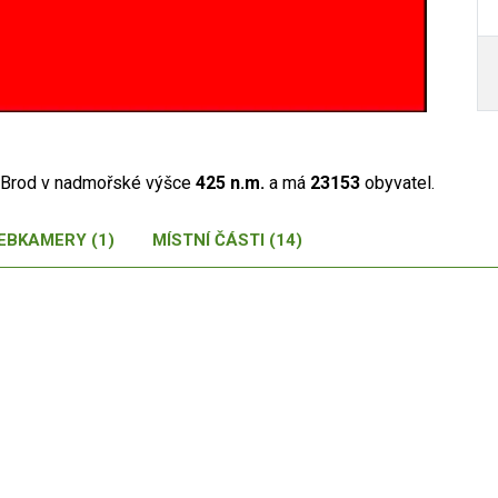
v Brod v nadmořské výšce
425 n.m.
a má
23153
obyvatel.
EBKAMERY (1)
MÍSTNÍ ČÁSTI (14)