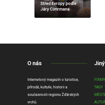
Střed Evropy podle
Járy Cimrmana
O nás
Jiný
Internetový magazín o turistice,
FIRM
přírodě, kultuře, historii a
TAGY
současnosti regionu Žďárských
MĚSTA
vrchů.
AUTOŘ