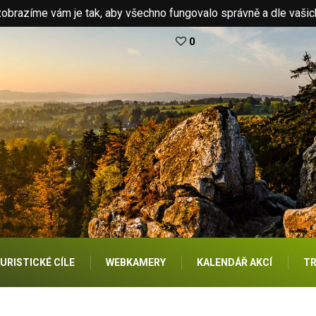
brazíme vám je tak, aby všechno fungovalo správně a dle vašic
0
URISTICKÉ CÍLE
WEBKAMERY
KALENDÁŘ AKCÍ
TR