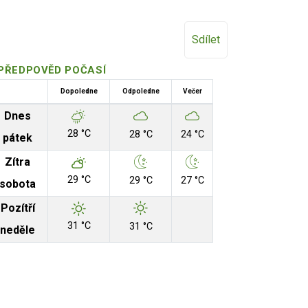
Sdílet
PŘEDPOVĚD POČASÍ
Dopoledne
Odpoledne
Večer
Dnes
28 °C
28 °C
24 °C
pátek
Zítra
29 °C
29 °C
27 °C
sobota
Pozítří
31 °C
31 °C
neděle