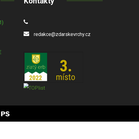
Kontakty
1)
redakce@zdarskevrchy.cz
E