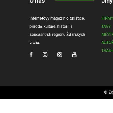
O nás
Jiný
Internetový magazín o turistice,
FIRM
přírodě, kultuře, historii a
TAGY
současnosti regionu Žďárských
MĚSTA
vrchů.
AUTOŘ
TRADI
© Zd