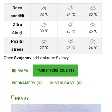
Dnes
32 °C
24 °C
30 °C
pondělí
Zítra
30 °C
23 °C
25 °C
úterý
Pozítří
27 °C
26 °C
24 °C
středa
Obec
Svojanov
leží v okrese Svitavy.
TURISTICKÉ CÍLE (1)
MAPA
WEBKAMERY (3)
MÍSTNÍ ČÁSTI (6)
HRADY