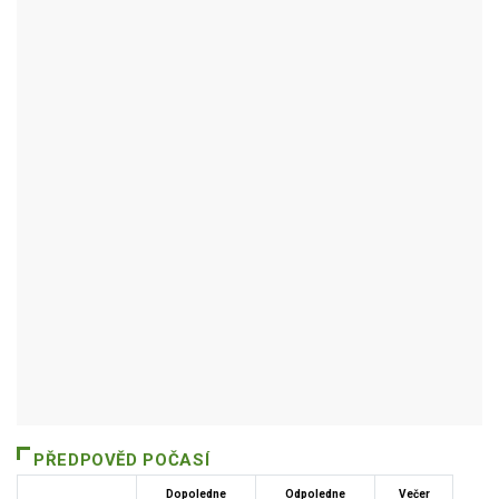
SVOJANOV
Autor / Zdroj: RUIAN
PŘEDPOVĚD POČASÍ
Dopoledne
Odpoledne
Večer