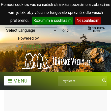
Pomocí cookies vás na našich stránkách poznáme a zobrazíme
vám je tak, aby všechno fungovalo správně a dle vašich
preferencí.
Rozumím a souhlasím
Nesouhlasím
10. 08.26
0
15:13
Powered by
Translate
MENU
MĚSTA A OBCE
OBCE