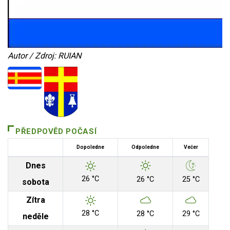
Autor / Zdroj: RUIAN
PŘEDPOVĚD POČASÍ
Dopoledne
Odpoledne
Večer
Dnes
26 °C
26 °C
25 °C
sobota
Zítra
28 °C
28 °C
29 °C
neděle