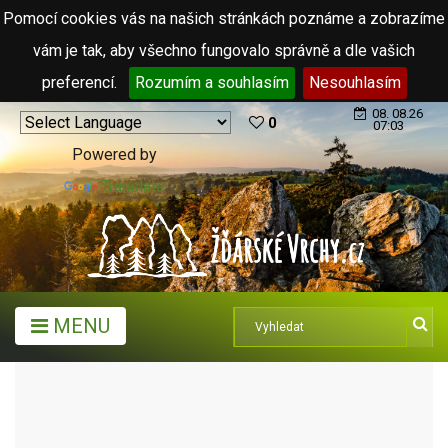
Pomocí cookies vás na našich stránkách poznáme a zobrazíme
vám je tak, aby všechno fungovalo správně a dle vašich
preferencí.
Rozumím a souhlasím
Nesouhlasím
08. 08.26
0
07:03
Powered by
Translate
MENU
MĚSTA A OBCE
OBCE