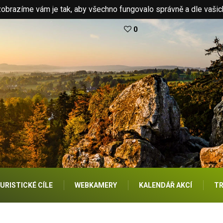
brazíme vám je tak, aby všechno fungovalo správně a dle vašic
0
URISTICKÉ CÍLE
WEBKAMERY
KALENDÁŘ AKCÍ
TR