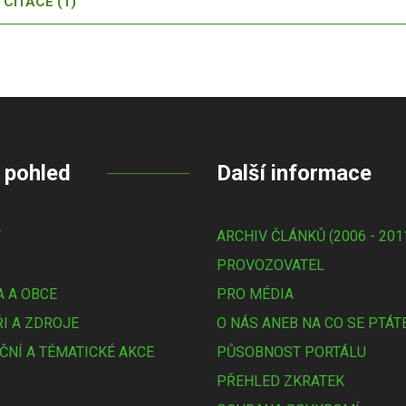
CITACE (1)
 pohled
Další informace
Y
ARCHIV ČLÁNKŮ (2006 - 201
PROVOZOVATEL
 A OBCE
PRO MÉDIA
I A ZDROJE
O NÁS ANEB NA CO SE PTÁT
ČNÍ A TÉMATICKÉ AKCE
PŮSOBNOST PORTÁLU
PŘEHLED ZKRATEK