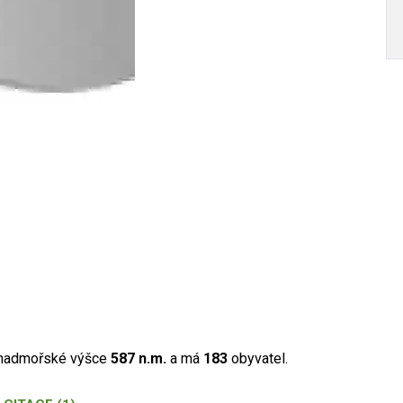
v nadmořské výšce
587 n.m.
a má
183
obyvatel.