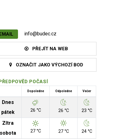
info@budec.cz
EMAIL
PŘEJÍT NA WEB
OZNAČIT JAKO VÝCHOZÍ BOD
PŘEDPOVĚD POČASÍ
Dopoledne
Odpoledne
Večer
Dnes
26 °C
26 °C
23 °C
pátek
Zítra
27 °C
27 °C
24 °C
sobota