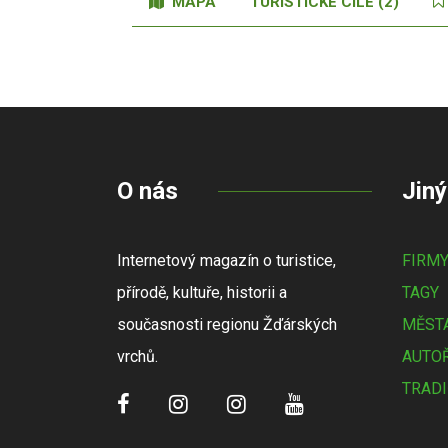
MAPA
TURISTICKÉ CÍLE (2)
O nás
Jiný
Internetový magazín o turistice,
FIRM
přírodě, kultuře, historii a
TAGY
současnosti regionu Žďárských
MĚSTA
vrchů.
AUTOŘ
TRADI