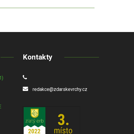
Kontakty
1)
redakce@zdarskevrchy.cz
E