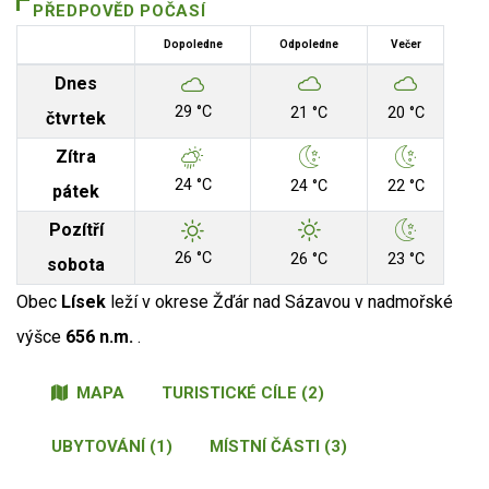
PŘEDPOVĚD POČASÍ
Dopoledne
Odpoledne
Večer
Dnes
29 °C
21 °C
20 °C
čtvrtek
Zítra
24 °C
24 °C
22 °C
pátek
Pozítří
26 °C
26 °C
23 °C
sobota
Obec
Lísek
leží v okrese Žďár nad Sázavou v nadmořské
výšce
656 n.m.
.
MAPA
TURISTICKÉ CÍLE (2)
UBYTOVÁNÍ (1)
MÍSTNÍ ČÁSTI (3)