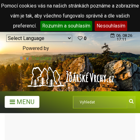
Pomocí cookies vás na našich stránkách poznáme a zobrazíme
vám je tak, aby všechno fungovalo správně a dle vašich
preferencí.
Rozumím a souhlasím
Nesouhlasím
06. 08.26
0
17:11
Powered by
Translate
MENU
MĚSTA A OBCE
OBCE