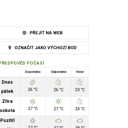
PŘEJÍT NA WEB
OZNAČIT JAKO VÝCHOZÍ BOD
PŘEDPOVĚD POČASÍ
Dopoledne
Odpoledne
Večer
Dnes
26 °C
26 °C
23 °C
pátek
Zítra
27 °C
27 °C
24 °C
sobota
Pozítří
27 °C