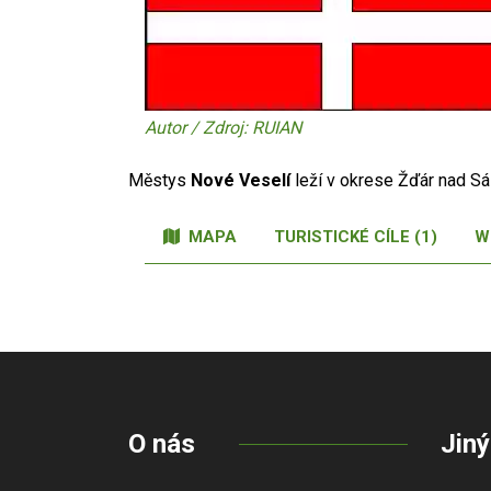
Autor / Zdroj: RUIAN
Městys
Nové Veselí
leží v okrese Žďár nad S
MAPA
TURISTICKÉ CÍLE (1)
W
O nás
Jiný