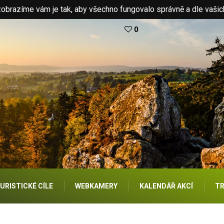
brazíme vám je tak, aby všechno fungovalo správně a dle vašic
0
URISTICKÉ CÍLE
WEBKAMERY
KALENDÁŘ AKCÍ
TR