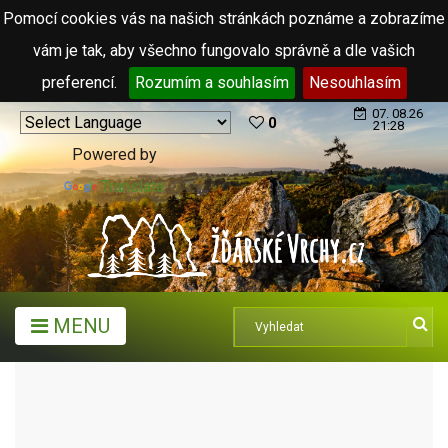
Pomocí cookies vás na našich stránkách poznáme a zobrazíme
vám je tak, aby všechno fungovalo správně a dle vašich
preferencí.
Rozumím a souhlasím
Nesouhlasím
07. 08.26
0
21:28
Powered by
Translate
MENU
MĚSTA A OBCE
OBCE