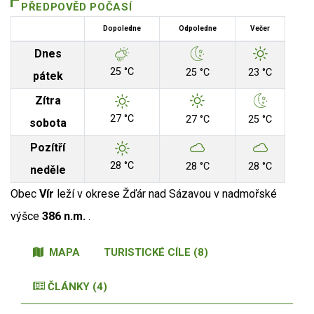
PŘEDPOVĚD POČASÍ
Dopoledne
Odpoledne
Večer
Dnes
25 °C
25 °C
23 °C
pátek
Zítra
27 °C
27 °C
25 °C
sobota
Pozítří
28 °C
28 °C
28 °C
neděle
Obec
Vír
leží v okrese Žďár nad Sázavou v nadmořské
výšce
386 n.m.
.
MAPA
TURISTICKÉ CÍLE (8)
ČLÁNKY (4)