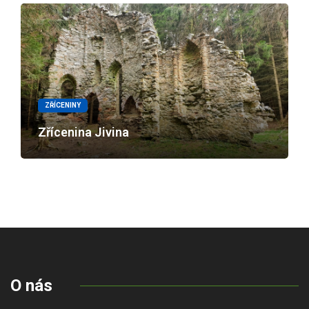
ZŘÍCENINY
Zřícenina Jivina
O nás