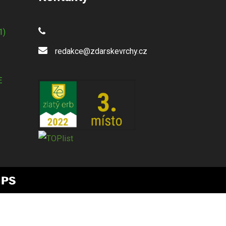
1)
redakce@zdarskevrchy.cz
E