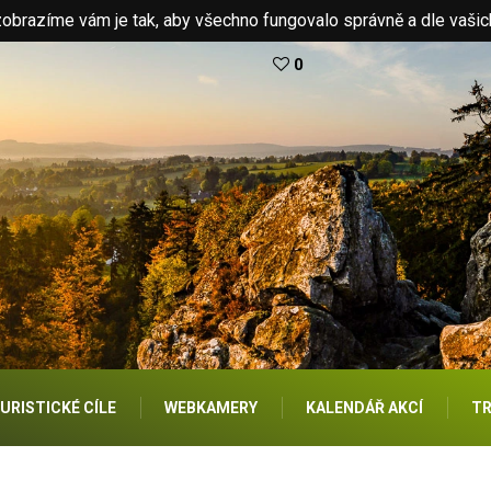
brazíme vám je tak, aby všechno fungovalo správně a dle vašic
0
URISTICKÉ CÍLE
WEBKAMERY
KALENDÁŘ AKCÍ
TR