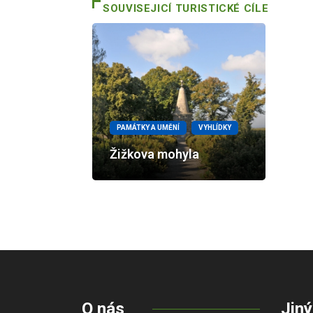
SOUVISEJICÍ TURISTICKÉ CÍLE
PAMÁTKY A UMĚNÍ
VYHLÍDKY
Žižkova mohyla
O nás
Jiný