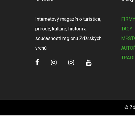
Internetový magazín o turistice,
FIRM
přírodě, kultuře, historii a
TAGY
současnosti regionu Žďárských
MĚSTA
vrchů.
AUTOŘ
TRADI
© Zd