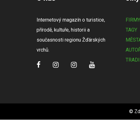
Internetový magazín o turistice,
FIRM
přírodě, kultuře, historii a
TAGY
současnosti regionu Žďárských
MĚSTA
vrchů.
AUTOŘ
TRADI
© Zd