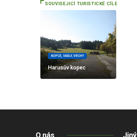
SOUVISEJICÍ TURISTICKÉ CÍLE
KOPCE, SKÁLY, VRCHY
Harusův kopec
O nás
Jiný