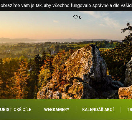
brazíme vám je tak, aby všechno fungovalo správně a dle vašic
0
URISTICKÉ CÍLE
WEBKAMERY
KALENDÁŘ AKCÍ
TR