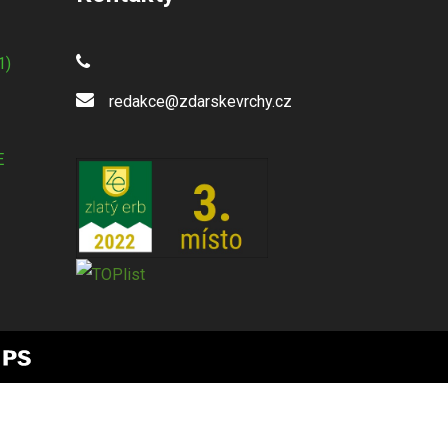
1)
redakce@zdarskevrchy.cz
E