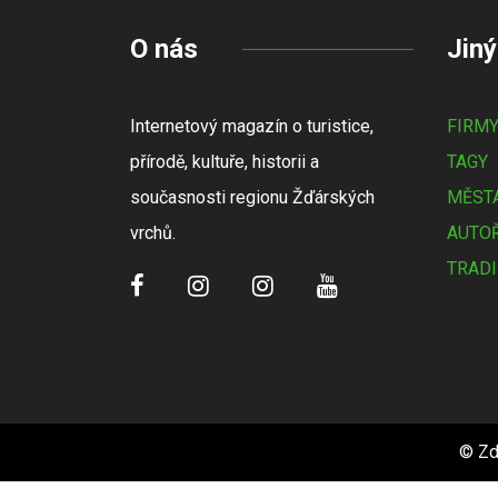
O nás
Jiný
Internetový magazín o turistice,
FIRM
přírodě, kultuře, historii a
TAGY
současnosti regionu Žďárských
MĚSTA
vrchů.
AUTOŘ
TRADI
© Zd