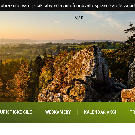
brazíme vám je tak, aby všechno fungovalo správně a dle vašic
0
URISTICKÉ CÍLE
WEBKAMERY
KALENDÁŘ AKCÍ
TR