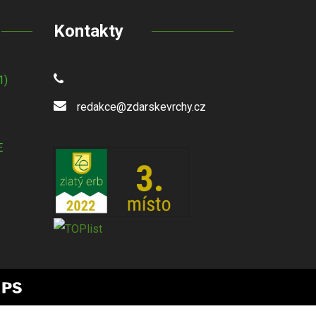
Kontakty
1)
redakce@zdarskevrchy.cz
E