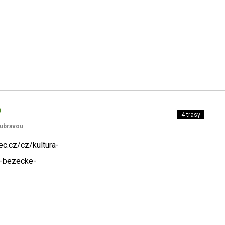
o
4 trasy
oubravou
ec.cz/cz/kultura-
e-bezecke-