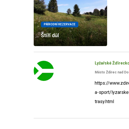
PŘÍRODNÍ REZERVACE
Štíří důl
Lyžařské Žďíreck
Město Ždírec nad D
https://www.zdir
a-sport/lyzarsk
trasy.html