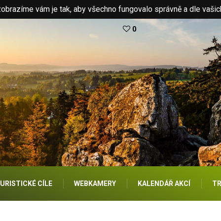
brazíme vám je tak, aby všechno fungovalo správně a dle vašic
0
URISTICKÉ CÍLE
WEBKAMERY
KALENDÁŘ AKCÍ
TR