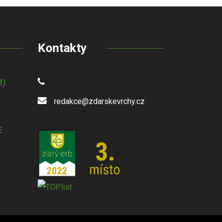
Kontakty
1)
redakce@zdarskevrchy.cz
E