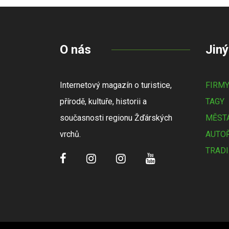
O nás
Jiný
Internetový magazín o turistice,
FIRM
přírodě, kultuře, historii a
TAGY
současnosti regionu Žďárských
MĚSTA
vrchů.
AUTOŘ
TRADI