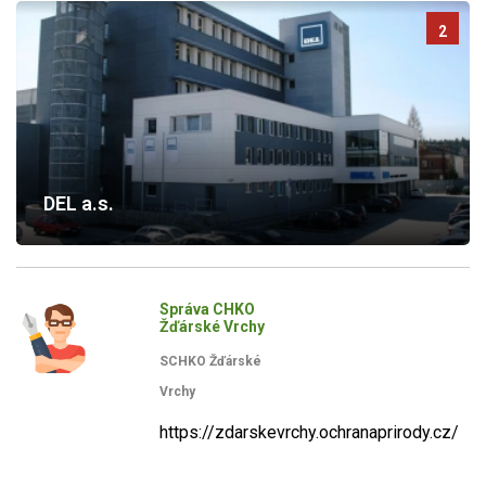
2
DEL a.s.
Správa CHKO
Žďárské Vrchy
SCHKO Žďárské
Vrchy
https://zdarskevrchy.ochranaprirody.cz/