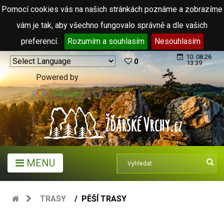
Pomocí cookies vás na našich stránkách poznáme a zobrazíme
vám je tak, aby všechno fungovalo správně a dle vašich
preferencí.
Rozumím a souhlasím
Nesouhlasím
10. 08.26
0
13:39
Powered by
Translate
MENU
TRASY
PĚŠÍ TRASY