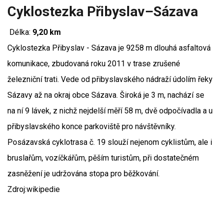
Cyklostezka Přibyslav–Sázava
Délka:
9,20 km
Cyklostezka Přibyslav - Sázava je 9258 m dlouhá asfaltová
komunikace, zbudovaná roku 2011 v trase zrušené
železniční trati. Vede od přibyslavského nádraží údolím řeky
Sázavy až na okraj obce Sázava. Široká je 3 m, nachází se
na ní 9 lávek, z nichž nejdelší měří 58 m, dvě odpočívadla a u
přibyslavského konce parkoviště pro návštěvníky.
Posázavská cyklotrasa č. 19 slouží nejenom cyklistům, ale i
bruslařům, vozíčkářům, pěším turistům, při dostatečném
zasněžení je udržována stopa pro běžkování.
Zdroj:wikipedie