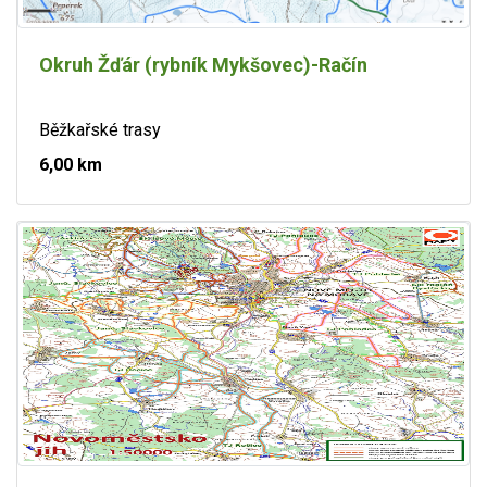
Okruh Žďár (rybník Mykšovec)-Račín
Běžkařské trasy
6,00 km