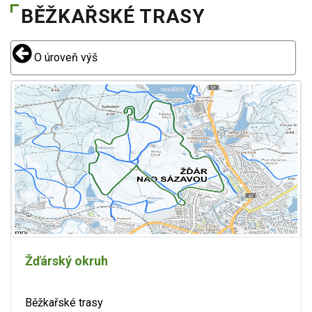
BĚŽKAŘSKÉ TRASY
O úroveň výš
Žďárský okruh
Běžkařské trasy